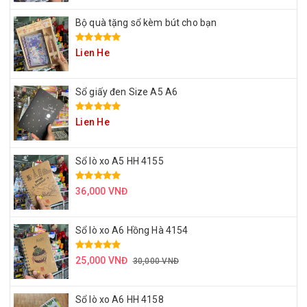
Bộ quà tặng sổ kèm bút cho bạn
Lien He
Sổ giấy đen Size A5 A6
Lien He
Sổ lò xo A5 HH 4155
36,000 VNĐ
Sổ lò xo A6 Hồng Hà 4154
25,000 VNĐ
30,000 VNĐ
Sổ lò xo A6 HH 4158