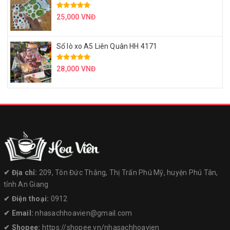
25,000 VNĐ
Sổ lò xo A5 Liên Quân HH 4171
28,000 VNĐ
✔︎ Địa chỉ:
209, Tôn Đức Thắng, Thị Trấn Phú Mỹ, huyện Phú Tân,
tỉnh An Giang
✔︎ Điện thoại:
0912
✔︎ Email:
nhasachhoavien@gmail.com
✔︎ Shopee:
https://shopee.vn/nhasachhoavien