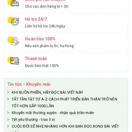
Cho các đơn hàng lẻ > 5tr
Hỗ trợ 24/7
Liên hệ hỗ trợ 24h/ngày
Hoàn tiền 100%
Nếu sản phẩm bị lỗi, hư hỏng
Thanh toán
Được bảo mật 100%
Tin tức • Khuyến mãi
KHI BUỒN PHIỀN, HÃY ĐỌC BÀI VIẾT NÀY
TẤT TẦN TẬT TỪ A-Z CÁCH PHÁT TRIỂN BẢN THÂN TRỞ NÊN
TỐT HƠN GẤP 1000 LẦN
Khuyến mãi thường xuyên - nhận quà triền miên
Tết yêu thương - trao lì xì
CUỘC ĐỜI SẼ NHẸ NHÀNG HƠN KHI BẠN ĐỌC XONG BÀI VIẾT