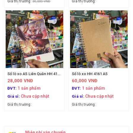
Giá thị trường:
Giá thị trường:
30,000 VNĐ
Sổ lò xo A5 Liên Quân HH 4171
Sổ lò xo HH 4161 A5
28,000 VNĐ
60,000 VNĐ
1 sản phẩm
1 sản phẩm
ĐVT:
ĐVT:
Chưa cập nhật
Chưa cập nhật
Giá sỉ:
Giá sỉ:
Giá thị trường:
Giá thị trường:
Miễn phí vận chuyển