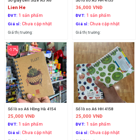
Sổ giấy đen Size A5 A6
Sổ lò xo A5 HH 4155
Lien He
36,000 VNĐ
1 sản phẩm
1 sản phẩm
ĐVT:
ĐVT:
Chưa cập nhật
Chưa cập nhật
Giá sỉ:
Giá sỉ:
Giá thị trường:
Giá thị trường:
-17%
Sổ lò xo A6 Hồng Hà 4154
Sổ lò xo A6 HH 4158
25,000 VNĐ
25,000 VNĐ
1 sản phẩm
1 sản phẩm
ĐVT:
ĐVT:
Chưa cập nhật
Chưa cập nhật
Giá sỉ:
Giá sỉ: