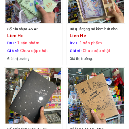
Sổ bìa nhựa A5 A6
Bộ quà tặng sổ kèm bút cho bạn
Lien He
Lien He
1 sản phẩm
1 sản phẩm
ĐVT:
ĐVT:
Chưa cập nhật
Chưa cập nhật
Giá sỉ:
Giá sỉ:
Giá thị trường:
Giá thị trường: