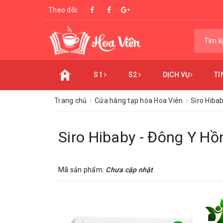
Theo dõi:
S1
S2
DỊCH VỤ
TI
Trang chủ
Cửa hàng tạp hóa Hoa Viên
Siro Hiba
Siro Hibaby - Đông Y H
Mã sản phẩm:
Chưa cập nhật