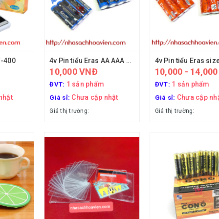
F-400
4v Pin tiểu Eras AA AAA E962 E690
10,000 VNĐ
10,000 - 14,000
1 sản phẩm
1 sản phẩm
ĐVT:
ĐVT:
nhật
Chưa cập nhật
Chưa cập nh
Giá sỉ:
Giá sỉ:
Giá thị trường:
Giá thị trường: