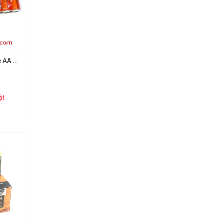
4v Pin tiểu Eras size AA AAA (Xịn) E691 E693
ật