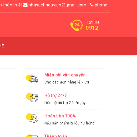
n thân thiết
nhasachhoavien@gmail.com
phone
Hotline
0912
HỆ
Miễn phí vận chuyển
Cho các đơn hàng lẻ > 5tr
Hỗ trợ 24/7
Liên hệ hỗ trợ 24h/ngày
Hoàn tiền 100%
Nếu sản phẩm bị lỗi, hư hỏng
Thanh toán