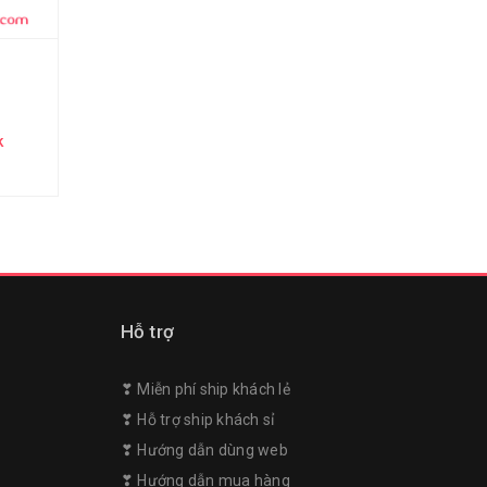
k
Hỗ trợ
❣︎ Miễn phí ship khách lẻ
❣︎ Hỗ trợ ship khách sỉ
❣︎ Hướng dẫn dùng web
m
❣︎ Hướng dẫn mua hàng