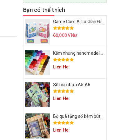
Bạn có thể thích
Game Card Ai Là Gián Điệp
6
0,000 VNĐ
Kẽm nhung handmade làm bông hoa
Lien He
Sổ bìa nhựa A5 A6
Lien He
Bộ quà tặng sổ kèm bút cho bạn
Lien He