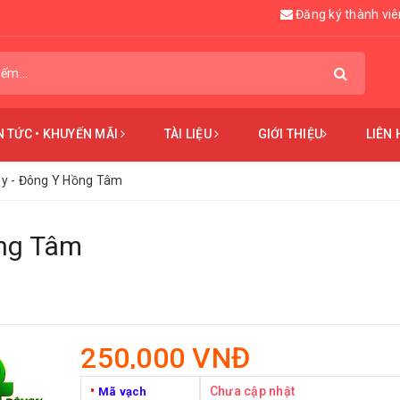
Đăng ký thành viê
N TỨC • KHUYẾN MÃI
TÀI LIỆU
GIỚI THIỆU
LIÊN 
by - Đông Y Hồng Tâm
ồng Tâm
250,000 VNĐ
•
Chưa cập nhật
Mã vạch