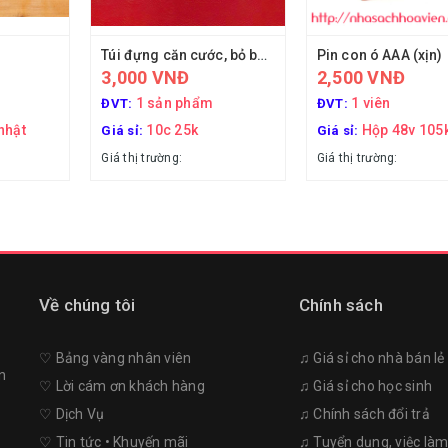
Túi đựng căn cước, bỏ bọc căn cước
Pin con ó AAA (xịn)
3,000 VNĐ
2,500 VNĐ
1 sản phẩm
1 viên
ĐVT:
ĐVT:
nhật
10c 25k
Hộp 48v 105
Giá sỉ:
Giá sỉ:
Giá thị trường:
Giá thị trường:
Về chúng tôi
Chính sách
♡︎ Bảng vàng nhân viên
♫ Giá sỉ cho nhà bán lẻ
n
♡︎ Lời cám ơn khách hàng
♫ Giá sỉ cho học sinh
♡︎ Dịch Vụ
♫ Chính sách đổi trả
♡︎ Tin tức • Khuyến mãi
♫ Tuyển dụng, việc là