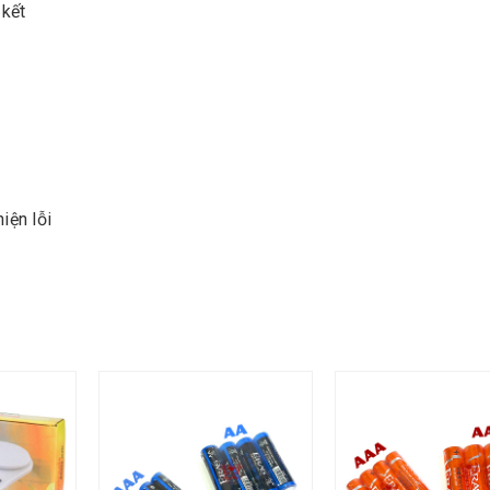
 kết
iện lỗi