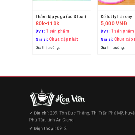
Thảm tập yoga (có 3 loại)
Đế lót ly trái cây
80k-110k
5,000 VNĐ
1 sản phẩm
1 sản phẩm
ĐVT:
ĐVT:
Chưa cập nhật
Chưa cập 
Giá sỉ:
Giá sỉ:
Giá thị trường:
Giá thị trường:
✔︎ Địa chỉ:
209, Tôn Đức Thắng, Thị Trấn Phú Mỹ, huyệ
Phú Tân, tỉnh An Giang
✔︎ Điện thoại:
0912