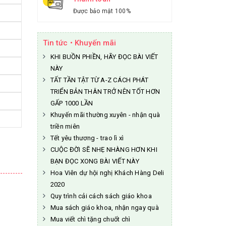
Được bảo mật 100%
Tin tức • Khuyến mãi
KHI BUỒN PHIỀN, HÃY ĐỌC BÀI VIẾT
NÀY
TẤT TẦN TẬT TỪ A-Z CÁCH PHÁT
TRIỂN BẢN THÂN TRỞ NÊN TỐT HƠN
GẤP 1000 LẦN
Khuyến mãi thường xuyên - nhận quà
triền miên
Tết yêu thương - trao lì xì
CUỘC ĐỜI SẼ NHẸ NHÀNG HƠN KHI
BẠN ĐỌC XONG BÀI VIẾT NÀY
Hoa Viên dự hội nghị Khách Hàng Deli
2020
Quy trình cải cách sách giáo khoa
Mua sách giáo khoa, nhận ngay quà
Mua viết chì tặng chuốt chì