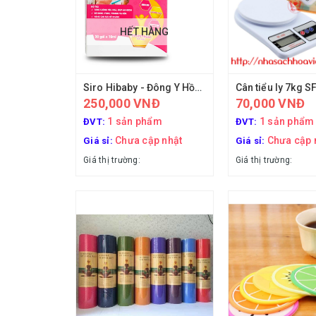
HẾT HÀNG
Siro Hibaby - Đông Y Hồng Tâm
Cân tiểu ly 7kg S
250,000 VNĐ
70,000 VNĐ
1 sản phẩm
1 sản phẩm
ĐVT:
ĐVT:
Chưa cập nhật
Chưa cập 
Giá sỉ:
Giá sỉ:
Giá thị trường:
Giá thị trường: