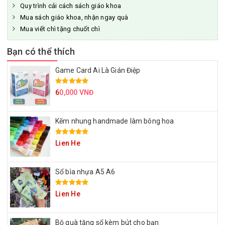
Quy trình cải cách sách giáo khoa
Mua sách giáo khoa, nhận ngay quà
Mua viết chì tặng chuốt chì
Bạn có thể thích
Game Card Ai Là Gián Điệp
6
0,000 VNĐ
Kẽm nhung handmade làm bông hoa
Lien He
Sổ bìa nhựa A5 A6
Lien He
Bộ quà tặng sổ kèm bút cho bạn