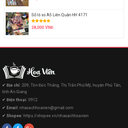
Sổ lò xo A5 Liên Quân HH 4171
28,000 VNĐ
✔︎ Địa chỉ:
209, Tôn Đức Thắng, Thị Trấn Phú Mỹ, huyện Phú Tân,
tỉnh An Giang
✔︎ Điện thoại:
0912
✔︎ Email:
nhasachhoavien@gmail.com
✔︎ Shopee:
https://shopee.vn/nhasachhoavien