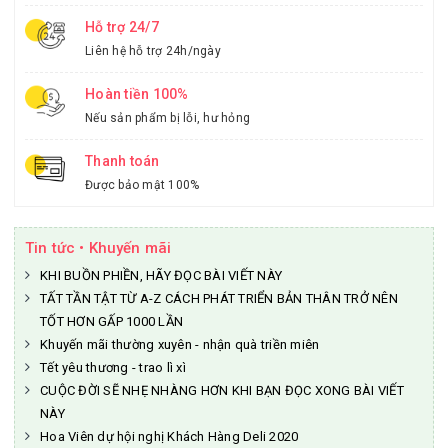
Hỗ trợ 24/7
Liên hệ hỗ trợ 24h/ngày
Hoàn tiền 100%
Nếu sản phẩm bị lỗi, hư hỏng
Thanh toán
Được bảo mật 100%
Tin tức • Khuyến mãi
KHI BUỒN PHIỀN, HÃY ĐỌC BÀI VIẾT NÀY
TẤT TẦN TẬT TỪ A-Z CÁCH PHÁT TRIỂN BẢN THÂN TRỞ NÊN
TỐT HƠN GẤP 1000 LẦN
Khuyến mãi thường xuyên - nhận quà triền miên
Tết yêu thương - trao lì xì
CUỘC ĐỜI SẼ NHẸ NHÀNG HƠN KHI BẠN ĐỌC XONG BÀI VIẾT
NÀY
Hoa Viên dự hội nghị Khách Hàng Deli 2020