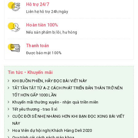
Hỗ trợ 24/7
Liên hệ hỗ trợ 24h/ngày
Hoàn tiền 100%
Nếu sản phẩm bị lỗi, hư hỏng
Thanh toán
Được bảo mật 100%
Tin tức • Khuyến mãi
KHI BUỒN PHIỀN, HÃY ĐỌC BÀI VIẾT NÀY
TẤT TẦN TẬT TỪ A-Z CÁCH PHÁT TRIỂN BẢN THÂN TRỞ NÊN
TỐT HƠN GẤP 1000 LẦN
Khuyến mãi thường xuyên - nhận quà triền miên
Tết yêu thương - trao lì xì
CUỘC ĐỜI SẼ NHẸ NHÀNG HƠN KHI BẠN ĐỌC XONG BÀI VIẾT
NÀY
Hoa Viên dự hội nghị Khách Hàng Deli 2020
Quy trình cải cách sách giáo khoa