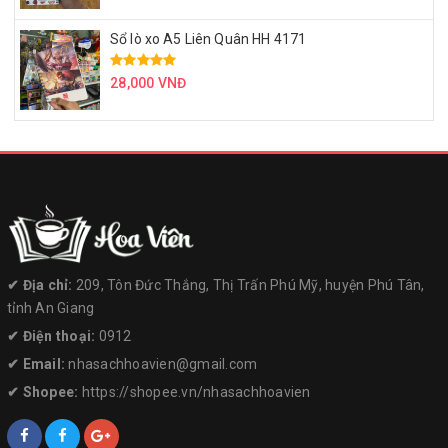
Sổ lò xo A5 Liên Quân HH 4171
28,000 VNĐ
✔︎ Địa chỉ:
209, Tôn Đức Thắng, Thị Trấn Phú Mỹ, huyện Phú Tân,
tỉnh An Giang
✔︎ Điện thoại:
0912
✔︎ Email:
nhasachhoavien@gmail.com
✔︎ Shopee:
https://shopee.vn/nhasachhoavien