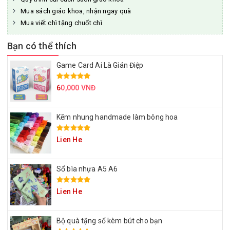
Mua sách giáo khoa, nhận ngay quà
Mua viết chì tặng chuốt chì
Bạn có thể thích
Game Card Ai Là Gián Điệp
6
0,000 VNĐ
Kẽm nhung handmade làm bông hoa
Lien He
Sổ bìa nhựa A5 A6
Lien He
Bộ quà tặng sổ kèm bút cho bạn