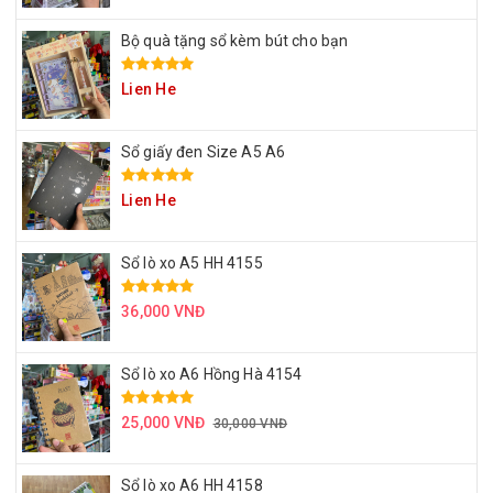
Bộ quà tặng sổ kèm bút cho bạn
Lien He
Sổ giấy đen Size A5 A6
Lien He
Sổ lò xo A5 HH 4155
36,000 VNĐ
Sổ lò xo A6 Hồng Hà 4154
25,000 VNĐ
30,000 VNĐ
Sổ lò xo A6 HH 4158