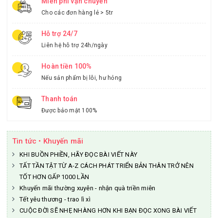
Miễn phí vận chuyển
Cho các đơn hàng lẻ > 5tr
Hỗ trợ 24/7
Liên hệ hỗ trợ 24h/ngày
Hoàn tiền 100%
Nếu sản phẩm bị lỗi, hư hỏng
Thanh toán
Được bảo mật 100%
Tin tức • Khuyến mãi
KHI BUỒN PHIỀN, HÃY ĐỌC BÀI VIẾT NÀY
TẤT TẦN TẬT TỪ A-Z CÁCH PHÁT TRIỂN BẢN THÂN TRỞ NÊN
TỐT HƠN GẤP 1000 LẦN
Khuyến mãi thường xuyên - nhận quà triền miên
Tết yêu thương - trao lì xì
CUỘC ĐỜI SẼ NHẸ NHÀNG HƠN KHI BẠN ĐỌC XONG BÀI VIẾT