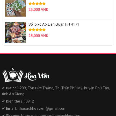
25,000 VNĐ
Sổ lò xo A5 Liên Quân HH 4171
28,000 VNĐ
✔︎ Địa chỉ:
209, Tôn Đức Thắng, Thị Trấn Phú Mỹ, huyện Phú Tân,
tỉnh An Giang
✔︎ Điện thoại:
0912
✔︎ Email:
nhasachhoavien@gmail.com
✔︎ Shopee:
https://shopee.vn/nhasachhoavien