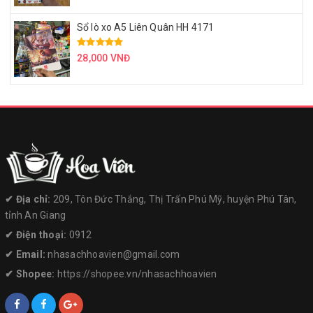
Sổ lò xo A5 Liên Quân HH 4171
28,000 VNĐ
✔︎ Địa chỉ:
209, Tôn Đức Thắng, Thị Trấn Phú Mỹ, huyện Phú Tân,
tỉnh An Giang
✔︎ Điện thoại:
0912
✔︎ Email:
nhasachhoavien@gmail.com
✔︎ Shopee:
https://shopee.vn/nhasachhoavien