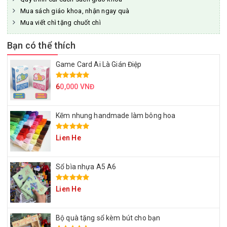
Mua sách giáo khoa, nhận ngay quà
Mua viết chì tặng chuốt chì
Bạn có thể thích
Game Card Ai Là Gián Điệp
6
0,000 VNĐ
Kẽm nhung handmade làm bông hoa
Lien He
Sổ bìa nhựa A5 A6
Lien He
Bộ quà tặng sổ kèm bút cho bạn