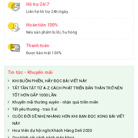
Hỗ trợ 24/7
Liên hệ hỗ trợ 24h/ngày
Hoàn tiền 100%
Nếu sản phẩm bị lỗi, hư hỏng
Thanh toán
Được bảo mật 100%
Tin tức • Khuyến mãi
KHI BUỒN PHIỀN, HÃY ĐỌC BÀI VIẾT NÀY
TẤT TẦN TẬT TỪ A-Z CÁCH PHÁT TRIỂN BẢN THÂN TRỞ NÊN
TỐT HƠN GẤP 1000 LẦN
Khuyến mãi thường xuyên - nhận quà triền miên
Tết yêu thương - trao lì xì
CUỘC ĐỜI SẼ NHẸ NHÀNG HƠN KHI BẠN ĐỌC XONG BÀI VIẾT
NÀY
Hoa Viên dự hội nghị Khách Hàng Deli 2020
Quy trình cải cách sách giáo khoa