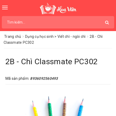
Toggle
navigation
Trang chủ
Dụng cụ học sinh > Viết chì - ngòi chì
2B - Chì
Classmate PC302
2B - Chì Classmate PC302
Mã sản phẩm:
8936092560493