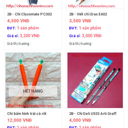
2B - Chì Classmate PC302
2B - Viết chì Eras E602
4,500 VNĐ
3,500 VNĐ
1 sản phẩm
1 sản phẩm
ĐVT:
ĐVT:
3,200 VNĐ
3,000 VNĐ
Giá sỉ:
Giá sỉ:
Giá thị trường:
Giá thị trường:
HẾT HÀNG
Chì bấm hình trái cà rốt
2B - Chì Deli U533 Arti Graff
12,000 VNĐ
4,000 VNĐ
1 sản phẩm
1 sản phẩm
ĐVT:
ĐVT: