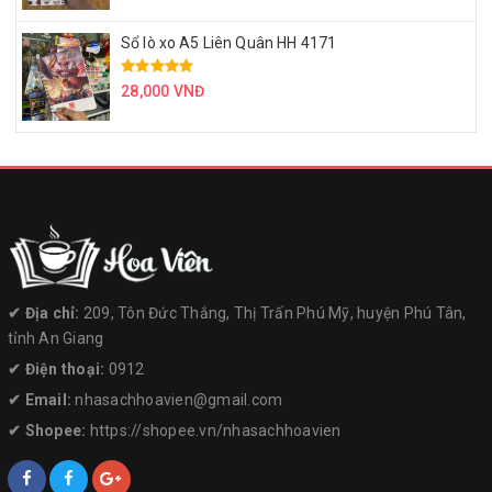
Sổ lò xo A5 Liên Quân HH 4171
28,000 VNĐ
✔︎ Địa chỉ:
209, Tôn Đức Thắng, Thị Trấn Phú Mỹ, huyện Phú Tân,
tỉnh An Giang
✔︎ Điện thoại:
0912
✔︎ Email:
nhasachhoavien@gmail.com
✔︎ Shopee:
https://shopee.vn/nhasachhoavien