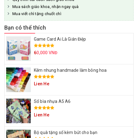
Mua sách giáo khoa, nhận ngay quà
Mua viết chì tặng chuốt chì
Bạn có thể thích
Game Card Ai Là Gián Điệp
6
0,000 VNĐ
Kẽm nhung handmade làm bông hoa
Lien He
Sổ bìa nhựa A5 A6
Lien He
Bộ quà tặng sổ kèm bút cho bạn