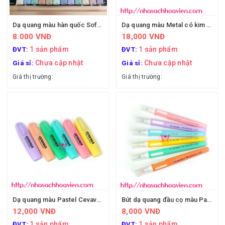
Dạ quang màu hàn quốc Soft head
Dạ quang màu Metal có kim tuyến Cevava Mini-0504
8.000 VNĐ
18,000 VNĐ
1 sản phẩm
1 sản phẩm
ĐVT:
ĐVT:
Chưa cập nhật
Chưa cập nhật
Giá sỉ:
Giá sỉ:
Giá thị trường:
Giá thị trường:
Dạ quang màu Pastel Cevava MINI-0506
Bút dạ quang đầu cọ màu Pastel H02601 - Guangbo
12,000 VNĐ
8,000 VNĐ
1 sản phẩm
1 sản phẩm
ĐVT:
ĐVT: