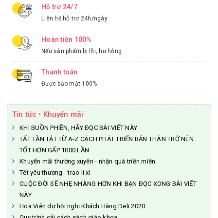
Hỗ trợ 24/7
Liên hệ hỗ trợ 24h/ngày
Hoàn tiền 100%
Nếu sản phẩm bị lỗi, hư hỏng
Thanh toán
Được bảo mật 100%
Tin tức • Khuyến mãi
KHI BUỒN PHIỀN, HÃY ĐỌC BÀI VIẾT NÀY
TẤT TẦN TẬT TỪ A-Z CÁCH PHÁT TRIỂN BẢN THÂN TRỞ NÊN
TỐT HƠN GẤP 1000 LẦN
Khuyến mãi thường xuyên - nhận quà triền miên
Tết yêu thương - trao lì xì
CUỘC ĐỜI SẼ NHẸ NHÀNG HƠN KHI BẠN ĐỌC XONG BÀI VIẾT
NÀY
Hoa Viên dự hội nghị Khách Hàng Deli 2020
Quy trình cải cách sách giáo khoa