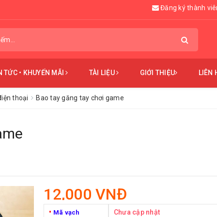
Đăng ký thành viê
N TỨC • KHUYẾN MÃI
TÀI LIỆU
GIỚI THIỆU
LIÊN 
điện thoại
Bao tay găng tay chơi game
game
12,000 VNĐ
•
Chưa cập nhật
Mã vạch