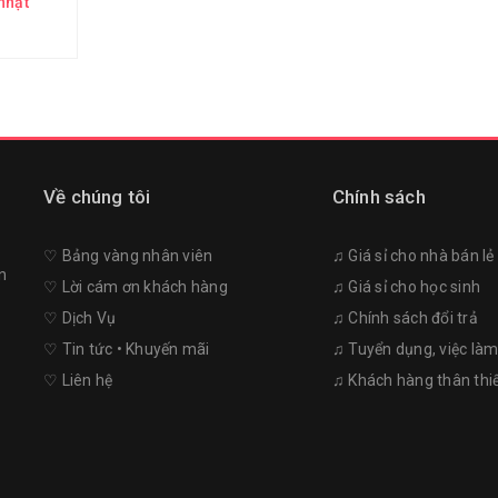
nhật
Về chúng tôi
Chính sách
♡︎ Bảng vàng nhân viên
♫ Giá sỉ cho nhà bán lẻ
n
♡︎ Lời cám ơn khách hàng
♫ Giá sỉ cho học sinh
♡︎ Dịch Vụ
♫ Chính sách đổi trả
♡︎ Tin tức • Khuyến mãi
♫ Tuyển dụng, việc là
♡︎ Liên hệ
♫ Khách hàng thân thi