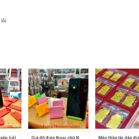
 lỗi
 xếp (rẻ)
Giá đỡ điện thoại chữ N