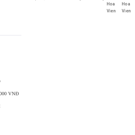
Đ
0.000 VNĐ
t