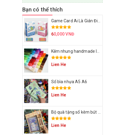
Bạn có thể thích
Game Card Ai Là Gián Điệp
6
0,000 VNĐ
Kẽm nhung handmade làm bông hoa
Lien He
Sổ bìa nhựa A5 A6
Lien He
Bộ quà tặng sổ kèm bút cho bạn
Lien He