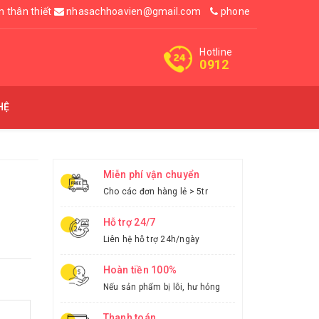
n thân thiết
nhasachhoavien@gmail.com
phone
Hotline
0912
HỆ
Miễn phí vận chuyển
Cho các đơn hàng lẻ > 5tr
Hỗ trợ 24/7
Liên hệ hỗ trợ 24h/ngày
Hoàn tiền 100%
Nếu sản phẩm bị lỗi, hư hỏng
Thanh toán