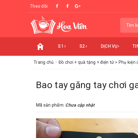
Theo dõi:
S1
S2
DỊCH VỤ
TI
Trang chủ
Đồ chơi + quà tặng + điện tử > Phụ kiện 
Bao tay găng tay chơi 
Mã sản phẩm:
Chưa cập nhật