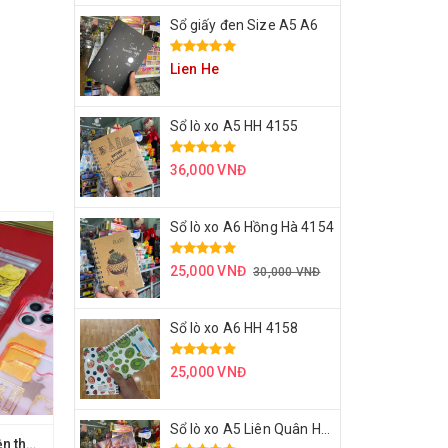
Sổ giấy đen Size A5 A6
Lien He
Sổ lò xo A5 HH 4155
36,000 VNĐ
Sổ lò xo A6 Hồng Hà 4154
25,000 VNĐ
30,000 VNĐ
Sổ lò xo A6 HH 4158
25,000 VNĐ
Sổ lò xo A5 Liên Quân HH 4171
Mèo thần tài dán điện thoại