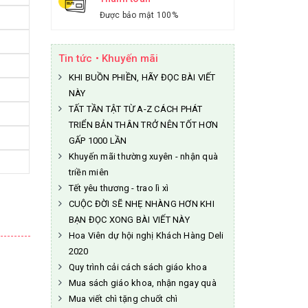
Được bảo mật 100%
Tin tức • Khuyến mãi
KHI BUỒN PHIỀN, HÃY ĐỌC BÀI VIẾT
NÀY
TẤT TẦN TẬT TỪ A-Z CÁCH PHÁT
TRIỂN BẢN THÂN TRỞ NÊN TỐT HƠN
GẤP 1000 LẦN
Khuyến mãi thường xuyên - nhận quà
triền miên
Tết yêu thương - trao lì xì
CUỘC ĐỜI SẼ NHẸ NHÀNG HƠN KHI
BẠN ĐỌC XONG BÀI VIẾT NÀY
Hoa Viên dự hội nghị Khách Hàng Deli
2020
Quy trình cải cách sách giáo khoa
Mua sách giáo khoa, nhận ngay quà
Mua viết chì tặng chuốt chì