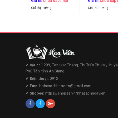
Chưa cập nhật
Chưa cập 
Giá sỉ:
Giá sỉ:
Giá thị trường:
Giá thị trường:
✔︎ Địa chỉ:
209, Tôn Đức Thắng, Thị Trấn Phú Mỹ, huyệ
Phú Tân, tỉnh An Giang
✔︎ Điện thoại:
0912
✔︎ Email:
nhasachhoavien@gmail.com
✔︎ Shopee:
https://shopee.vn/nhasachhoavien