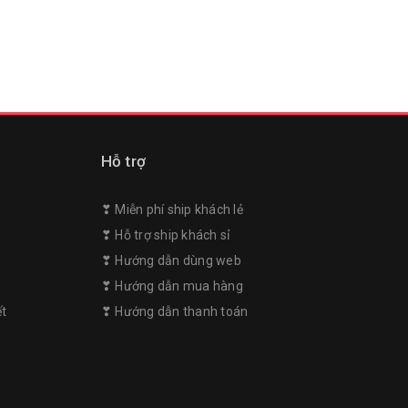
Hỗ trợ
❣︎ Miễn phí ship khách lẻ
❣︎ Hỗ trợ ship khách sỉ
❣︎ Hướng dẫn dùng web
m
❣︎ Hướng dẫn mua hàng
ết
❣︎ Hướng dẫn thanh toán