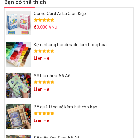
Bạn có thể thích
Game Card Ai Là Gián Điệp
6
0,000 VNĐ
Kẽm nhung handmade làm bông hoa
Lien He
Sổ bìa nhựa A5 A6
Lien He
Bộ quà tặng sổ kèm bút cho bạn
Lien He