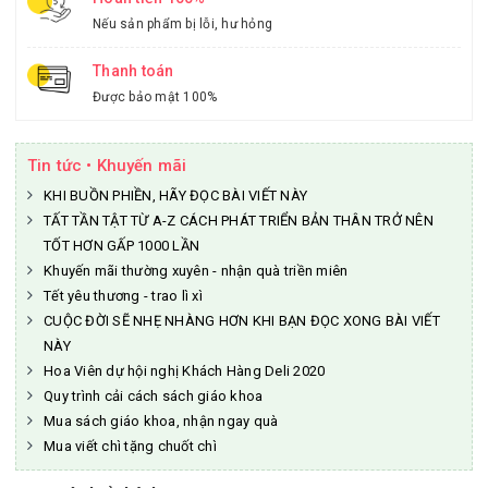
Nếu sản phẩm bị lỗi, hư hỏng
Thanh toán
Được bảo mật 100%
Tin tức • Khuyến mãi
KHI BUỒN PHIỀN, HÃY ĐỌC BÀI VIẾT NÀY
TẤT TẦN TẬT TỪ A-Z CÁCH PHÁT TRIỂN BẢN THÂN TRỞ NÊN
TỐT HƠN GẤP 1000 LẦN
Khuyến mãi thường xuyên - nhận quà triền miên
Tết yêu thương - trao lì xì
CUỘC ĐỜI SẼ NHẸ NHÀNG HƠN KHI BẠN ĐỌC XONG BÀI VIẾT
NÀY
Hoa Viên dự hội nghị Khách Hàng Deli 2020
Quy trình cải cách sách giáo khoa
Mua sách giáo khoa, nhận ngay quà
Mua viết chì tặng chuốt chì