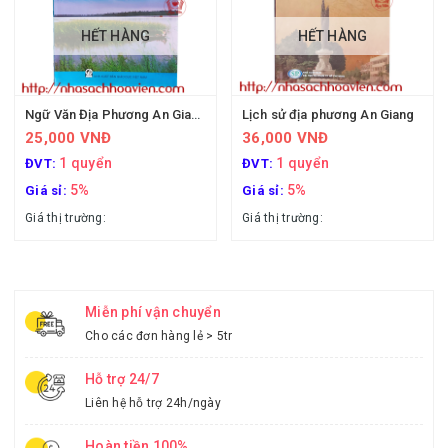
HẾT HÀNG
HẾT HÀNG
Ngữ Văn Địa Phương An Giang
Lịch sử địa phương An Giang
25,000 VNĐ
36,000 VNĐ
1 quyển
1 quyển
ĐVT:
ĐVT:
5%
5%
Giá sỉ:
Giá sỉ:
Giá thị trường:
Giá thị trường:
Miễn phí vận chuyển
Cho các đơn hàng lẻ > 5tr
Hỗ trợ 24/7
Liên hệ hỗ trợ 24h/ngày
Hoàn tiền 100%