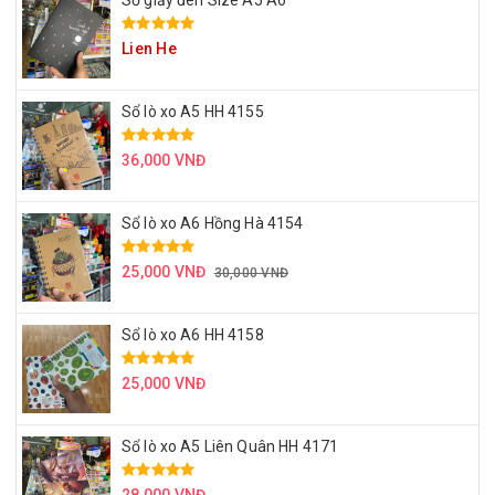
Sổ giấy đen Size A5 A6
Lien He
Sổ lò xo A5 HH 4155
36,000 VNĐ
Sổ lò xo A6 Hồng Hà 4154
25,000 VNĐ
30,000 VNĐ
Sổ lò xo A6 HH 4158
25,000 VNĐ
Sổ lò xo A5 Liên Quân HH 4171