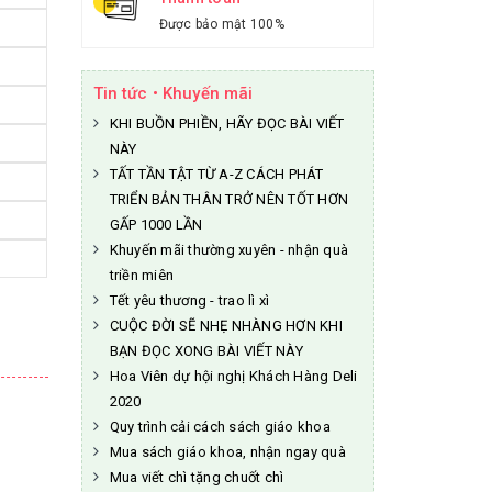
Được bảo mật 100%
Tin tức • Khuyến mãi
KHI BUỒN PHIỀN, HÃY ĐỌC BÀI VIẾT
NÀY
TẤT TẦN TẬT TỪ A-Z CÁCH PHÁT
TRIỂN BẢN THÂN TRỞ NÊN TỐT HƠN
GẤP 1000 LẦN
Khuyến mãi thường xuyên - nhận quà
triền miên
Tết yêu thương - trao lì xì
CUỘC ĐỜI SẼ NHẸ NHÀNG HƠN KHI
BẠN ĐỌC XONG BÀI VIẾT NÀY
Hoa Viên dự hội nghị Khách Hàng Deli
2020
Quy trình cải cách sách giáo khoa
Mua sách giáo khoa, nhận ngay quà
Mua viết chì tặng chuốt chì