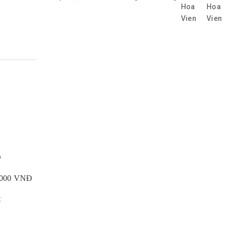
Đ
0.000 VNĐ
t