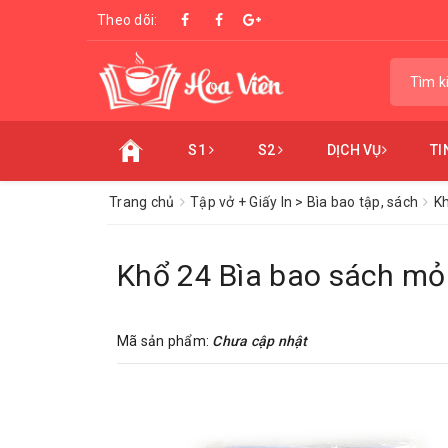
Theo dõi:
S1
S2
DỊCH VỤ
TI
Trang chủ
Tập vở + Giấy In > Bìa bao tập, sách
Kh
Khổ 24 Bìa bao sách mỏ
Mã sản phẩm:
Chưa cập nhật