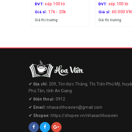
xấp 100 tờ
xấp 100 tờ
ĐVT:
ĐVT:
17k - 20k
60.000 V
Giá sỉ:
Giá sỉ:
Giá thị trường:
Giá thị trường:
✔︎ Địa chỉ:
209, Tôn Đức Thắng, Thị Trấn Phú Mỹ, huyệ
Phú Tân, tỉnh An Giang
✔︎ Điện thoại:
0912
✔︎ Email:
nhasachhoavien@gmail.com
✔︎ Shopee:
https://shopee.vn/nhasachhoavien