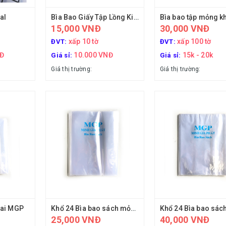
al
Bìa Bao Giấy Tập Lồng Kiếng (nhiều mẫu)
15,000 VNĐ
30,000 VNĐ
xấp 10 tờ
xấp 100 tờ
ĐVT:
ĐVT:
NĐ
10.000 VNĐ
15k - 20k
Giá sỉ:
Giá sỉ:
Giá thị trường:
Giá thị trường:
Nai MGP
Khổ 24 Bìa bao sách mỏng không Nai
25,000 VNĐ
40,000 VNĐ