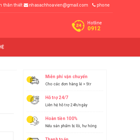
n thân thiết
nhasachhoavien@gmail.com
phone
Hotline
0912
HỆ
Miễn phí vận chuyển
Cho các đơn hàng lẻ > 5tr
Hỗ trợ 24/7
Liên hệ hỗ trợ 24h/ngày
Hoàn tiền 100%
Nếu sản phẩm bị lỗi, hư hỏng
Thanh toán