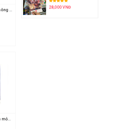
28,000 VNĐ
Bìa bao tập mỏng không nai
Khổ 24 Bìa bao sách mỏng có Nai MGP