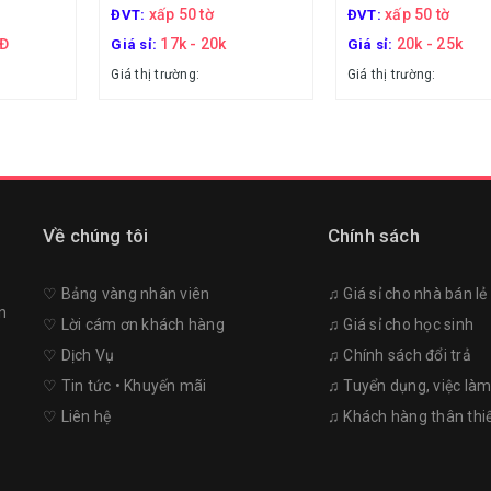
xấp 50 tờ
xấp 50 tờ
ĐVT:
ĐVT:
NĐ
17k - 20k
20k - 25k
Giá sỉ:
Giá sỉ:
Giá thị trường:
Giá thị trường:
Về chúng tôi
Chính sách
♡︎ Bảng vàng nhân viên
♫ Giá sỉ cho nhà bán lẻ
n
♡︎ Lời cám ơn khách hàng
♫ Giá sỉ cho học sinh
♡︎ Dịch Vụ
♫ Chính sách đổi trả
♡︎ Tin tức • Khuyến mãi
♫ Tuyển dụng, việc là
♡︎ Liên hệ
♫ Khách hàng thân thi