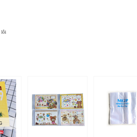
 lỗi
G