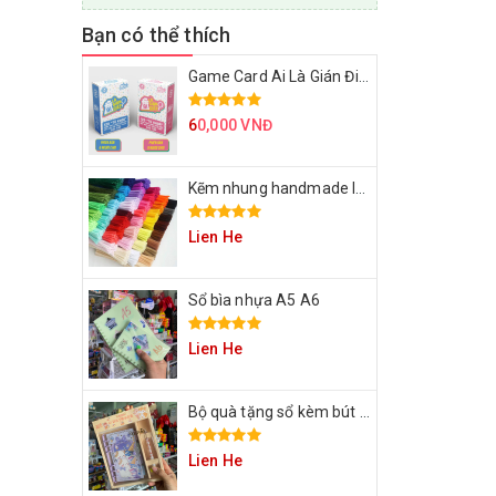
Bạn có thể thích
Game Card Ai Là Gián Điệp
6
0,000 VNĐ
Kẽm nhung handmade làm bông hoa
Lien He
Sổ bìa nhựa A5 A6
Lien He
Bộ quà tặng sổ kèm bút cho bạn
Lien He