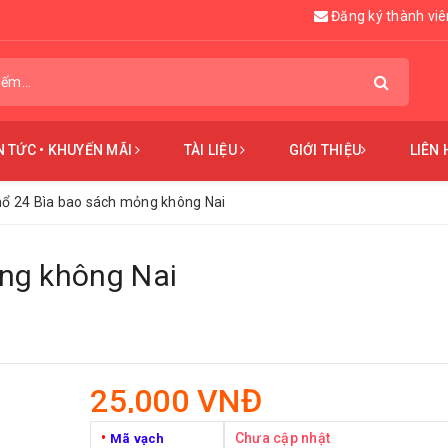
Đăng ký thành viê
N TỨC • KHUYẾN MÃI
TÀI LIỆU
GIỚI THIỆU
LIÊN 
ổ 24 Bìa bao sách mỏng không Nai
ng không Nai
25,000 VNĐ
•
Chưa cập nhật
Mã vạch