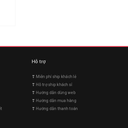
Hỗ trợ
❣︎ Miễn phí ship khách lẻ
❣︎ Hỗ trợ ship khách sỉ
❣︎ Hướng dẫn dùng web
m
❣︎ Hướng dẫn mua hàng
ết
❣︎ Hướng dẫn thanh toán