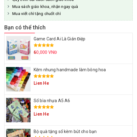
Mua sách giáo khoa, nhận ngay quà
Mua viết chì tặng chuốt chì
Bạn có thể thích
Game Card Ai Là Gián Điệp
6
0,000 VNĐ
Kẽm nhung handmade làm bông hoa
Lien He
Sổ bìa nhựa A5 A6
Lien He
Bộ quà tặng sổ kèm bút cho bạn