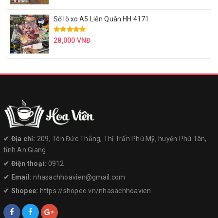
Sổ lò xo A5 Liên Quân HH 4171
28,000 VNĐ
✔︎ Địa chỉ:
209, Tôn Đức Thắng, Thị Trấn Phú Mỹ, huyện Phú Tân,
tỉnh An Giang
✔︎ Điện thoại:
0912
✔︎ Email:
nhasachhoavien@gmail.com
✔︎ Shopee:
https://shopee.vn/nhasachhoavien