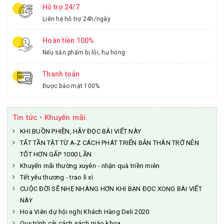
Hỗ trợ 24/7
Liên hệ hỗ trợ 24h/ngày
Hoàn tiền 100%
Nếu sản phẩm bị lỗi, hư hỏng
Thanh toán
Được bảo mật 100%
Tin tức • Khuyến mãi
KHI BUỒN PHIỀN, HÃY ĐỌC BÀI VIẾT NÀY
TẤT TẦN TẬT TỪ A-Z CÁCH PHÁT TRIỂN BẢN THÂN TRỞ NÊN
TỐT HƠN GẤP 1000 LẦN
Khuyến mãi thường xuyên - nhận quà triền miên
Tết yêu thương - trao lì xì
CUỘC ĐỜI SẼ NHẸ NHÀNG HƠN KHI BẠN ĐỌC XONG BÀI VIẾT
NÀY
Hoa Viên dự hội nghị Khách Hàng Deli 2020
Quy trình cải cách sách giáo khoa