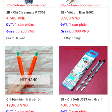
2B - Chì Classmate PC302
2B - Viết chì Eras E602
4,500 VNĐ
3,500 VNĐ
1 sản phẩm
1 sản phẩm
ĐVT:
ĐVT:
3,200 VNĐ
3,000 VNĐ
Giá sỉ:
Giá sỉ:
Giá thị trường:
Giá thị trường:
HẾT HÀNG
Chì bấm hình trái cà rốt
2B - Chì Deli U533 Arti Graff
12,000 VNĐ
4,000 VNĐ
1 sản phẩm
1 sản phẩm
ĐVT:
ĐVT: