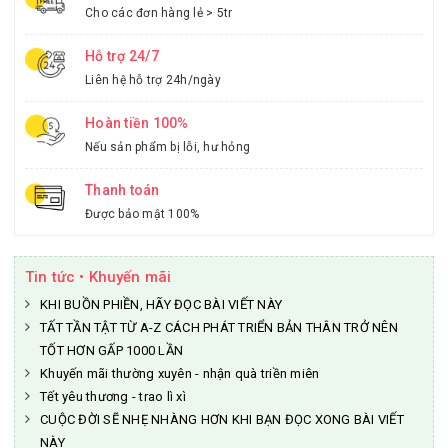
Cho các đơn hàng lẻ > 5tr
Hỗ trợ 24/7
Liên hệ hỗ trợ 24h/ngày
Hoàn tiền 100%
Nếu sản phẩm bị lỗi, hư hỏng
Thanh toán
Được bảo mật 100%
Tin tức • Khuyến mãi
KHI BUỒN PHIỀN, HÃY ĐỌC BÀI VIẾT NÀY
TẤT TẦN TẬT TỪ A-Z CÁCH PHÁT TRIỂN BẢN THÂN TRỞ NÊN
TỐT HƠN GẤP 1000 LẦN
Khuyến mãi thường xuyên - nhận quà triền miên
Tết yêu thương - trao lì xì
CUỘC ĐỜI SẼ NHẸ NHÀNG HƠN KHI BẠN ĐỌC XONG BÀI VIẾT
NÀY