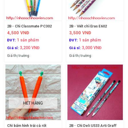
2B - Chì Classmate PC302
2B - Viết chì Eras E602
4,500 VNĐ
3,500 VNĐ
1 sản phẩm
1 sản phẩm
ĐVT:
ĐVT:
3,200 VNĐ
3,000 VNĐ
Giá sỉ:
Giá sỉ:
Giá thị trường:
Giá thị trường:
HẾT HÀNG
Chì bấm hình trái cà rốt
2B - Chì Deli U533 Arti Graff