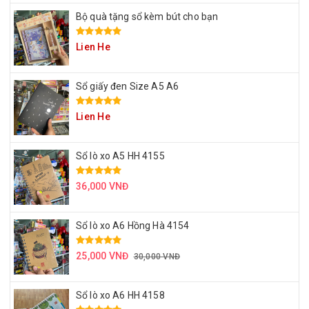
Bộ quà tặng sổ kèm bút cho bạn
Lien He
Sổ giấy đen Size A5 A6
Lien He
Sổ lò xo A5 HH 4155
36,000 VNĐ
Sổ lò xo A6 Hồng Hà 4154
25,000 VNĐ
30,000 VNĐ
Sổ lò xo A6 HH 4158