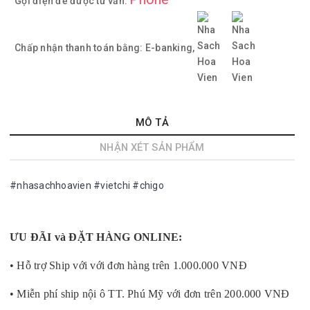
Gọi điện để được tư vấn:
Chấp nhận thanh toán bằng:
E-banking,
MÔ TẢ
NHẬN XÉT SẢN PHẨM
#nhasachhoavien #vietchi #chigo
ƯU ĐÃI và ĐẶT HÀNG ONLINE:
• Hỗ trợ Ship với với đơn hàng trên 1.000.000 VNĐ
• Miễn phí ship nội ô TT. Phú Mỹ với đơn trên 200.000 VNĐ