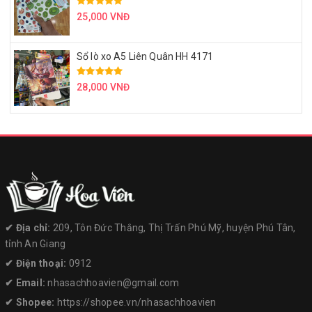
25,000 VNĐ
Sổ lò xo A5 Liên Quân HH 4171
28,000 VNĐ
✔︎ Địa chỉ:
209, Tôn Đức Thắng, Thị Trấn Phú Mỹ, huyện Phú Tân,
tỉnh An Giang
✔︎ Điện thoại:
0912
✔︎ Email:
nhasachhoavien@gmail.com
✔︎ Shopee:
https://shopee.vn/nhasachhoavien