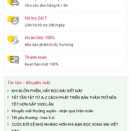
Cho các đơn hàng lẻ > 5tr
Hỗ trợ 24/7
Liên hệ hỗ trợ 24h/ngày
Hoàn tiền 100%
Nếu sản phẩm bị lỗi, hư hỏng
Thanh toán
Được bảo mật 100%
Tin tức • Khuyến mãi
KHI BUỒN PHIỀN, HÃY ĐỌC BÀI VIẾT NÀY
TẤT TẦN TẬT TỪ A-Z CÁCH PHÁT TRIỂN BẢN THÂN TRỞ NÊN
TỐT HƠN GẤP 1000 LẦN
Khuyến mãi thường xuyên - nhận quà triền miên
Tết yêu thương - trao lì xì
CUỘC ĐỜI SẼ NHẸ NHÀNG HƠN KHI BẠN ĐỌC XONG BÀI VIẾT