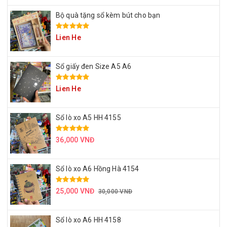
Bộ quà tặng sổ kèm bút cho bạn
Lien He
Sổ giấy đen Size A5 A6
Lien He
Sổ lò xo A5 HH 4155
36,000 VNĐ
Sổ lò xo A6 Hồng Hà 4154
25,000 VNĐ
30,000 VNĐ
Sổ lò xo A6 HH 4158