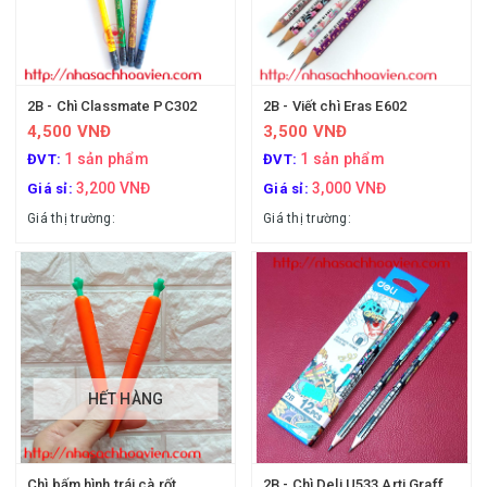
2B - Chì Classmate PC302
2B - Viết chì Eras E602
4,500 VNĐ
3,500 VNĐ
1 sản phẩm
1 sản phẩm
ĐVT:
ĐVT:
3,200 VNĐ
3,000 VNĐ
Giá sỉ:
Giá sỉ:
Giá thị trường:
Giá thị trường:
HẾT HÀNG
Chì bấm hình trái cà rốt
2B - Chì Deli U533 Arti Graff