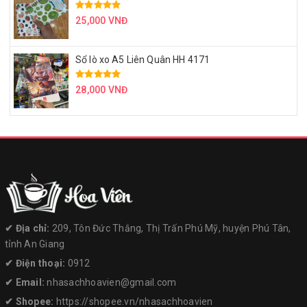
25,000 VNĐ
Sổ lò xo A5 Liên Quân HH 4171
28,000 VNĐ
✔︎ Địa chỉ:
209, Tôn Đức Thắng, Thị Trấn Phú Mỹ, huyện Phú Tân,
tỉnh An Giang
✔︎ Điện thoại:
0912
✔︎ Email:
nhasachhoavien@gmail.com
✔︎ Shopee:
https://shopee.vn/nhasachhoavien