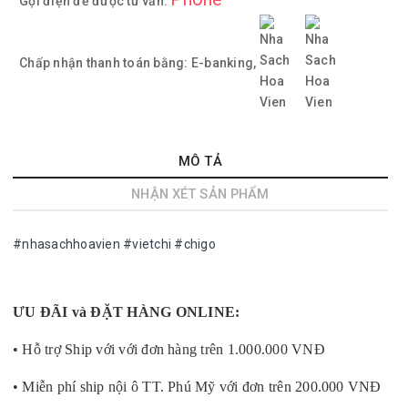
Gọi điện để được tư vấn:
Chấp nhận thanh toán bằng:
E-banking,
MÔ TẢ
NHẬN XÉT SẢN PHẨM
#nhasachhoavien #vietchi #chigo
ƯU ĐÃI và ĐẶT HÀNG ONLINE:
• Hỗ trợ Ship với với đơn hàng trên 1.000.000 VNĐ
• Miễn phí ship nội ô TT. Phú Mỹ với đơn trên 200.000 VNĐ