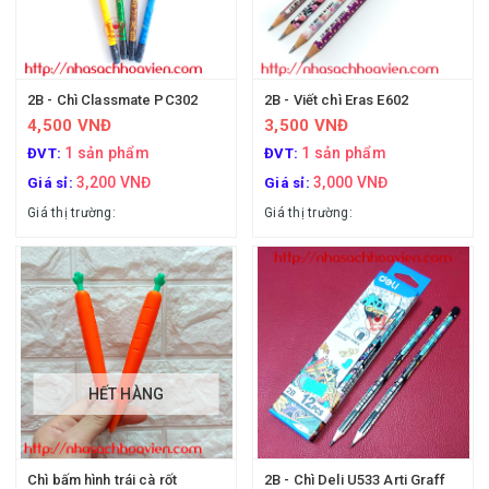
2B - Chì Classmate PC302
2B - Viết chì Eras E602
4,500 VNĐ
3,500 VNĐ
1 sản phẩm
1 sản phẩm
ĐVT:
ĐVT:
3,200 VNĐ
3,000 VNĐ
Giá sỉ:
Giá sỉ:
Giá thị trường:
Giá thị trường:
HẾT HÀNG
Chì bấm hình trái cà rốt
2B - Chì Deli U533 Arti Graff