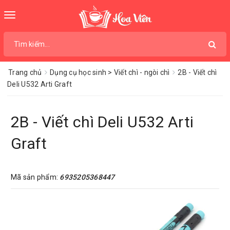
Toggle
navigation
Trang chủ
Dụng cụ học sinh > Viết chì - ngòi chì
2B - Viết chì
Deli U532 Arti Graft
2B - Viết chì Deli U532 Arti
Graft
Mã sản phẩm:
6935205368447