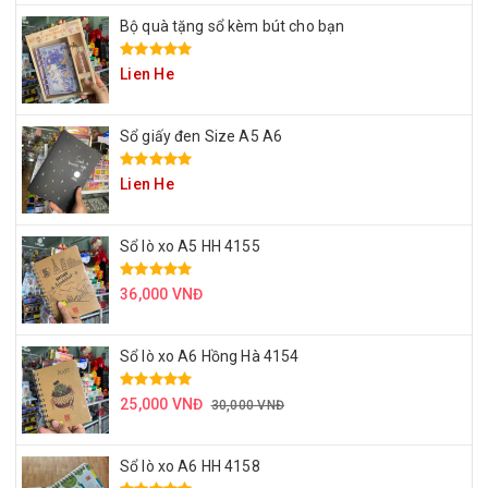
Bộ quà tặng sổ kèm bút cho bạn
Lien He
Sổ giấy đen Size A5 A6
Lien He
Sổ lò xo A5 HH 4155
36,000 VNĐ
Sổ lò xo A6 Hồng Hà 4154
25,000 VNĐ
30,000 VNĐ
Sổ lò xo A6 HH 4158