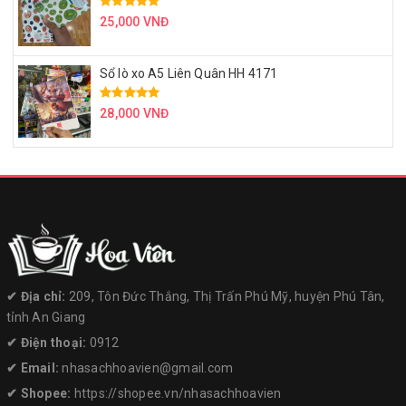
25,000 VNĐ
Sổ lò xo A5 Liên Quân HH 4171
28,000 VNĐ
✔︎ Địa chỉ:
209, Tôn Đức Thắng, Thị Trấn Phú Mỹ, huyện Phú Tân,
tỉnh An Giang
✔︎ Điện thoại:
0912
✔︎ Email:
nhasachhoavien@gmail.com
✔︎ Shopee:
https://shopee.vn/nhasachhoavien