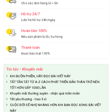
Cho các đơn hàng lẻ > 5tr
Hỗ trợ 24/7
Liên hệ hỗ trợ 24h/ngày
Hoàn tiền 100%
Nếu sản phẩm bị lỗi, hư hỏng
Thanh toán
Được bảo mật 100%
Tin tức • Khuyến mãi
KHI BUỒN PHIỀN, HÃY ĐỌC BÀI VIẾT NÀY
TẤT TẦN TẬT TỪ A-Z CÁCH PHÁT TRIỂN BẢN THÂN TRỞ NÊN
TỐT HƠN GẤP 1000 LẦN
Khuyến mãi thường xuyên - nhận quà triền miên
Tết yêu thương - trao lì xì
CUỘC ĐỜI SẼ NHẸ NHÀNG HƠN KHI BẠN ĐỌC XONG BÀI VIẾT
NÀY