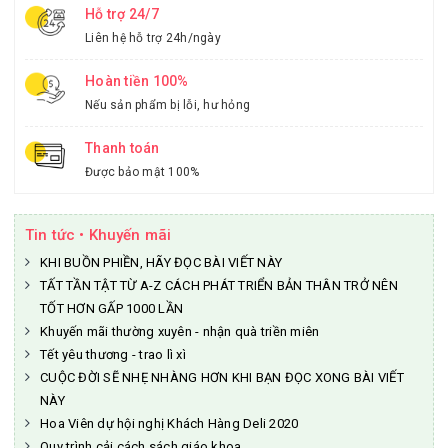
Hỗ trợ 24/7
Liên hệ hỗ trợ 24h/ngày
Hoàn tiền 100%
Nếu sản phẩm bị lỗi, hư hỏng
Thanh toán
Được bảo mật 100%
Tin tức • Khuyến mãi
KHI BUỒN PHIỀN, HÃY ĐỌC BÀI VIẾT NÀY
TẤT TẦN TẬT TỪ A-Z CÁCH PHÁT TRIỂN BẢN THÂN TRỞ NÊN
TỐT HƠN GẤP 1000 LẦN
Khuyến mãi thường xuyên - nhận quà triền miên
Tết yêu thương - trao lì xì
CUỘC ĐỜI SẼ NHẸ NHÀNG HƠN KHI BẠN ĐỌC XONG BÀI VIẾT
NÀY
Hoa Viên dự hội nghị Khách Hàng Deli 2020
Quy trình cải cách sách giáo khoa