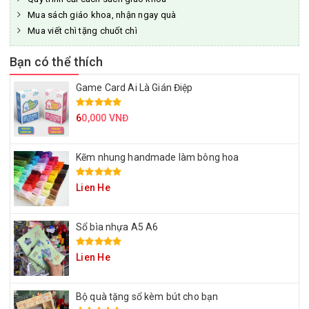
Mua sách giáo khoa, nhận ngay quà
Mua viết chì tặng chuốt chì
Bạn có thể thích
Game Card Ai Là Gián Điệp
6
0,000 VNĐ
Kẽm nhung handmade làm bông hoa
Lien He
Sổ bìa nhựa A5 A6
Lien He
Bộ quà tặng sổ kèm bút cho bạn