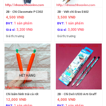
2B - Chì Classmate PC302
2B - Viết chì Eras E602
4,500 VNĐ
3,500 VNĐ
1 sản phẩm
1 sản phẩm
ĐVT:
ĐVT:
3,200 VNĐ
3,000 VNĐ
Giá sỉ:
Giá sỉ:
Giá thị trường:
Giá thị trường:
HẾT HÀNG
Chì bấm hình trái cà rốt
2B - Chì Deli U533 Arti Graff
12,000 VNĐ
4,000 VNĐ
1 sản phẩm
1 sản phẩm
ĐVT:
ĐVT: