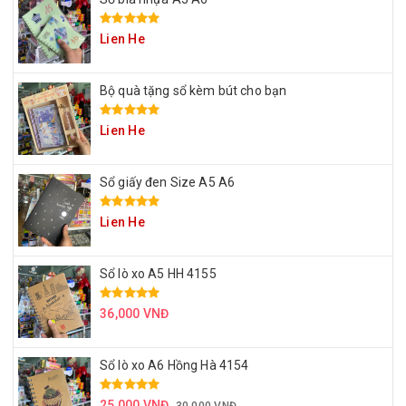
Lien He
Bộ quà tặng sổ kèm bút cho bạn
Lien He
Sổ giấy đen Size A5 A6
Lien He
Sổ lò xo A5 HH 4155
36,000 VNĐ
Sổ lò xo A6 Hồng Hà 4154
25,000 VNĐ