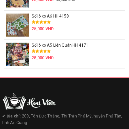
30,000 VNĐ
Sổ lò xo A6 HH 4158
25,000 VNĐ
Sổ lò xo A5 Liên Quân HH 4171
28,000 VNĐ
✔︎ Địa chỉ:
209, Tôn Đức Thắng, Thị Trấn Phú Mỹ, huyện Phú Tân,
tỉnh An Giang