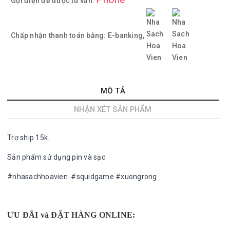
Gọi điện để được tư vấn:
Chấp nhận thanh toán bằng:
E-banking,
MÔ TẢ
NHẬN XÉT SẢN PHẨM
Trợ ship 15k.
Sản phẩm sử dụng pin và sạc
#nhasachhoavien #squidgame #xuongrong
ƯU ĐÃI và ĐẶT HÀNG ONLINE: