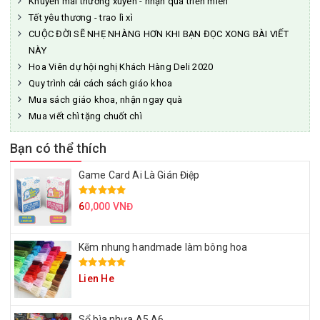
Khuyến mãi thường xuyên - nhận quà triền miên
Tết yêu thương - trao lì xì
CUỘC ĐỜI SẼ NHẸ NHÀNG HƠN KHI BẠN ĐỌC XONG BÀI VIẾT
NÀY
Hoa Viên dự hội nghị Khách Hàng Deli 2020
Quy trình cải cách sách giáo khoa
Mua sách giáo khoa, nhận ngay quà
Mua viết chì tặng chuốt chì
Bạn có thể thích
Game Card Ai Là Gián Điệp
6
0,000 VNĐ
Kẽm nhung handmade làm bông hoa
Lien He
Sổ bìa nhựa A5 A6