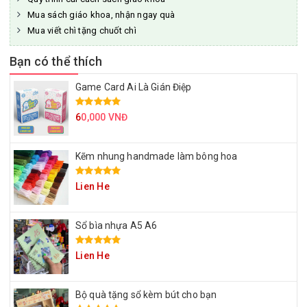
Mua sách giáo khoa, nhận ngay quà
Mua viết chì tặng chuốt chì
Bạn có thể thích
Game Card Ai Là Gián Điệp
6
0,000 VNĐ
Kẽm nhung handmade làm bông hoa
Lien He
Sổ bìa nhựa A5 A6
Lien He
Bộ quà tặng sổ kèm bút cho bạn