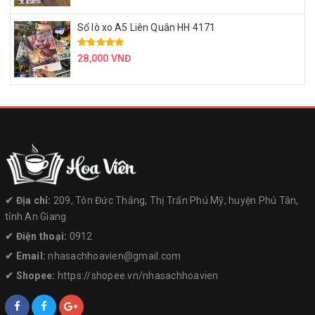
Sổ lò xo A5 Liên Quân HH 4171
28,000 VNĐ
✔︎ Địa chỉ:
209, Tôn Đức Thắng, Thị Trấn Phú Mỹ, huyện Phú Tân,
tỉnh An Giang
✔︎ Điện thoại:
0912
✔︎ Email:
nhasachhoavien@gmail.com
✔︎ Shopee:
https://shopee.vn/nhasachhoavien