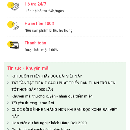
Hỗ trợ 24/7
Liên hệ hỗ trợ 24h/ngày
Hoàn tiền 100%
Nếu sản phẩm bị lỗi, hư hỏng
Thanh toán
Được bảo mật 100%
Tin tức • Khuyến mãi
KHI BUỒN PHIỀN, HÃY ĐỌC BÀI VIẾT NÀY
TẤT TẦN TẬT TỪ A-Z CÁCH PHÁT TRIỂN BẢN THÂN TRỞ NÊN
TỐT HƠN GẤP 1000 LẦN
Khuyến mãi thường xuyên - nhận quà triền miên
Tết yêu thương - trao lì xì
CUỘC ĐỜI SẼ NHẸ NHÀNG HƠN KHI BẠN ĐỌC XONG BÀI VIẾT
NÀY
Hoa Viên dự hội nghị Khách Hàng Deli 2020
Quy trình cải cách sách giáo khoa