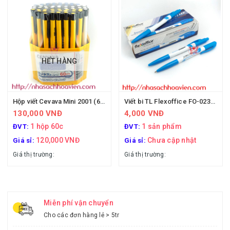
HẾT HÀNG
Hộp viết Cevava Mini 2001 (60 cây)
Viết bi TL Flexoffice FO-023/VN
130,000 VNĐ
4,000 VNĐ
1 hộp 60c
1 sản phẩm
ĐVT:
ĐVT:
120,000 VNĐ
Chưa cập nhật
Giá sỉ:
Giá sỉ:
Giá thị trường:
Giá thị trường:
Miễn phí vận chuyển
Cho các đơn hàng lẻ > 5tr