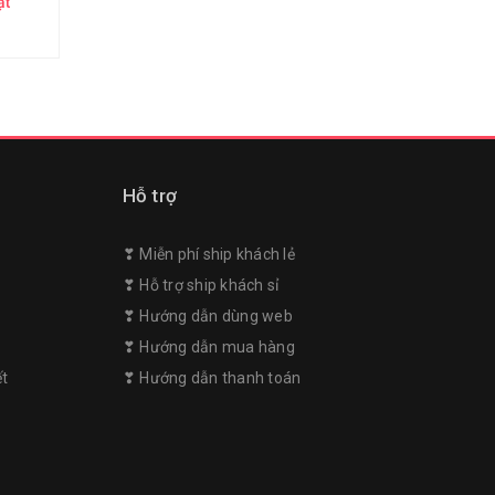
ật
Hỗ trợ
❣︎ Miễn phí ship khách lẻ
❣︎ Hỗ trợ ship khách sỉ
❣︎ Hướng dẫn dùng web
m
❣︎ Hướng dẫn mua hàng
ết
❣︎ Hướng dẫn thanh toán