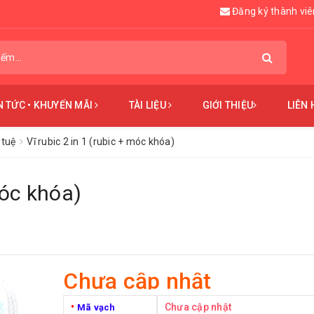
Đăng ký thành viê
N TỨC • KHUYẾN MÃI
TÀI LIỆU
GIỚI THIỆU
LIÊN 
 tuệ
Vĩ rubic 2 in 1 (rubic + móc khóa)
móc khóa)
Chưa cập nhật
•
Chưa cập nhật
Mã vạch