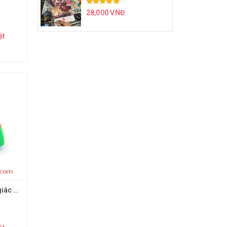
28,000 VNĐ
ật
Rubic biến thể tam giác bầu tròn (hộp nhựa)