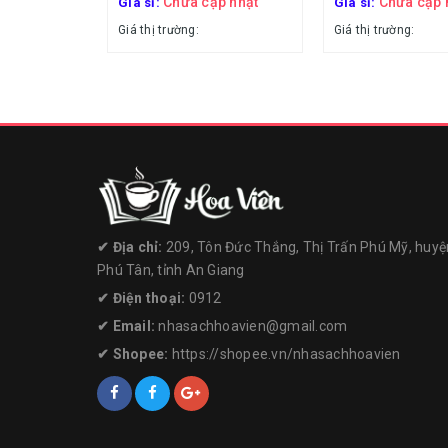
Chưa cập nhật
Chưa cập 
Giá sỉ:
Giá sỉ:
Giá thị trường:
Giá thị trường:
✔︎ Địa chỉ:
209, Tôn Đức Thắng, Thị Trấn Phú Mỹ, huyệ
Phú Tân, tỉnh An Giang
✔︎ Điện thoại:
0912
✔︎ Email:
nhasachhoavien@gmail.com
✔︎ Shopee:
https://shopee.vn/nhasachhoavien