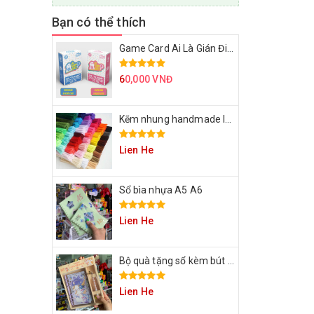
Bạn có thể thích
Game Card Ai Là Gián Điệp
6
0,000 VNĐ
Kẽm nhung handmade làm bông hoa
Lien He
Sổ bìa nhựa A5 A6
Lien He
Bộ quà tặng sổ kèm bút cho bạn
Lien He