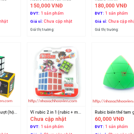
150,000 VNĐ
180,000 VNĐ
1 sản phẩm
1 sản phẩm
ĐVT:
ĐVT:
nhật
Chưa cập nhật
Chưa cập nh
Giá sỉ:
Giá sỉ:
Giá thị trường:
Giá thị trường:
Rubic 3x3 xoay mượt (hộp giấy + viền)
Vĩ rubic 2 in 1 (rubic + móc khóa)
Chưa cập nhật
60,000 VNĐ
1 sản phẩm
1 sản phẩm
ĐVT:
ĐVT: