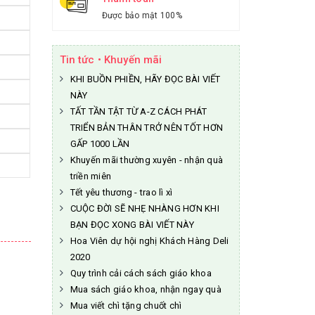
Được bảo mật 100%
Tin tức • Khuyến mãi
KHI BUỒN PHIỀN, HÃY ĐỌC BÀI VIẾT
NÀY
TẤT TẦN TẬT TỪ A-Z CÁCH PHÁT
TRIỂN BẢN THÂN TRỞ NÊN TỐT HƠN
GẤP 1000 LẦN
Khuyến mãi thường xuyên - nhận quà
triền miên
Tết yêu thương - trao lì xì
CUỘC ĐỜI SẼ NHẸ NHÀNG HƠN KHI
BẠN ĐỌC XONG BÀI VIẾT NÀY
Hoa Viên dự hội nghị Khách Hàng Deli
2020
Quy trình cải cách sách giáo khoa
Mua sách giáo khoa, nhận ngay quà
Mua viết chì tặng chuốt chì