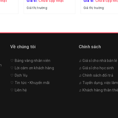
nhật
Chưa cập nhật
Chưa cập nh
Giá sỉ:
Giá sỉ:
Giá thị trường:
Giá thị trường:
Về chúng tôi
Chính sách
♡︎ Bảng vàng nhân viên
♫ Giá sỉ cho nhà bán lẻ
n
♡︎ Lời cám ơn khách hàng
♫ Giá sỉ cho học sinh
♡︎ Dịch Vụ
♫ Chính sách đổi trả
♡︎ Tin tức • Khuyến mãi
♫ Tuyển dụng, việc là
♡︎ Liên hệ
♫ Khách hàng thân thi