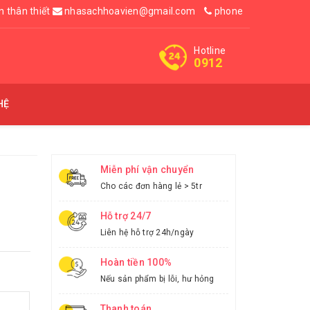
n thân thiết
nhasachhoavien@gmail.com
phone
Hotline
0912
HỆ
Miễn phí vận chuyển
Cho các đơn hàng lẻ > 5tr
Hỗ trợ 24/7
Liên hệ hỗ trợ 24h/ngày
Hoàn tiền 100%
Nếu sản phẩm bị lỗi, hư hỏng
Thanh toán