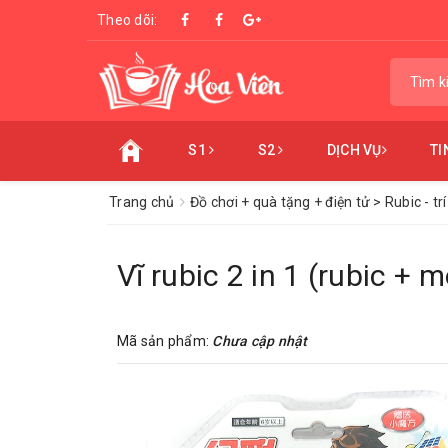
Theo dõi:
S1
S2
DỊCH VỤ
TI
Trang chủ
Đồ chơi + quà tặng + điện tử > Rubic - trí
Vĩ rubic 2 in 1 (rubic + 
Mã sản phẩm:
Chưa cập nhật