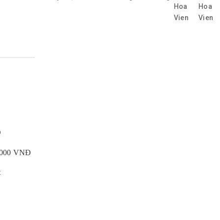
Đ
0.000 VNĐ
t