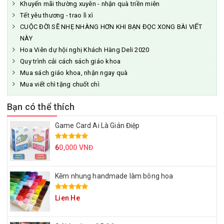
Khuyến mãi thường xuyên - nhận quà triền miên
Tết yêu thương - trao lì xì
CUỘC ĐỜI SẼ NHẸ NHÀNG HƠN KHI BẠN ĐỌC XONG BÀI VIẾT
NÀY
Hoa Viên dự hội nghị Khách Hàng Deli 2020
Quy trình cải cách sách giáo khoa
Mua sách giáo khoa, nhận ngay quà
Mua viết chì tặng chuốt chì
Bạn có thể thích
Game Card Ai Là Gián Điệp
6
0,000 VNĐ
Kẽm nhung handmade làm bông hoa
Lien He