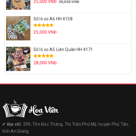
25,000 VNĐ
30,000 VNĐ
Sổ lò xo A6 HH 4158
25,000 VNĐ
Sổ lò xo A5 Liên Quân HH 4171
28,000 VNĐ
✔︎ Địa chỉ:
209, Tôn Đức Thắng, Thị Trấn Phú Mỹ, huyện Phú Tân,
tỉnh An Giang