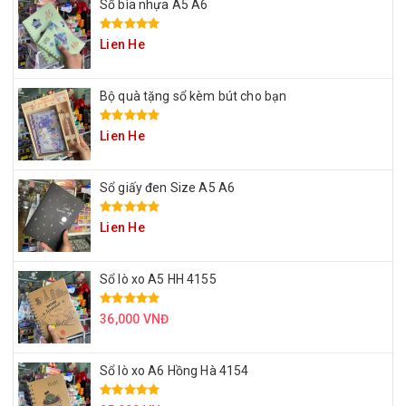
Sổ bìa nhựa A5 A6
Lien He
Bộ quà tặng sổ kèm bút cho bạn
Lien He
Sổ giấy đen Size A5 A6
Lien He
Sổ lò xo A5 HH 4155
36,000 VNĐ
Sổ lò xo A6 Hồng Hà 4154