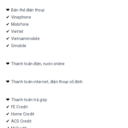
❤︎ 
Bán thẻ điện thoại:
✔︎ 
Vinaphone
✔︎ 
Mobifone
✔︎ 
Viettel
✔︎ 
Vietnammobile
✔︎ 
Gmobile
❤︎ 
Thanh toán điện, nước online
❤︎ 
Thanh toán internet, điện thoại cố định
❤︎ 
Thanh toán trả góp:
✔︎ 
FE Credit
✔︎ 
Home Credit
✔︎ 
ACS Credit