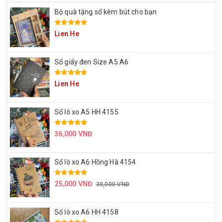
Bộ quà tặng sổ kèm bút cho bạn
Lien He
Sổ giấy đen Size A5 A6
Lien He
Sổ lò xo A5 HH 4155
36,000 VNĐ
Sổ lò xo A6 Hồng Hà 4154
25,000 VNĐ
30,000 VNĐ
Sổ lò xo A6 HH 4158