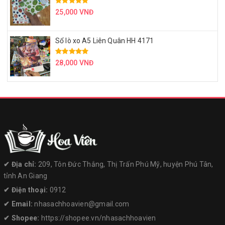
25,000 VNĐ
Sổ lò xo A5 Liên Quân HH 4171
28,000 VNĐ
✔︎ Địa chỉ:
209, Tôn Đức Thắng, Thị Trấn Phú Mỹ, huyện Phú Tân,
tỉnh An Giang
✔︎ Điện thoại:
0912
✔︎ Email:
nhasachhoavien@gmail.com
✔︎ Shopee:
https://shopee.vn/nhasachhoavien