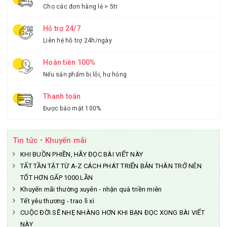
Cho các đơn hàng lẻ > 5tr
Hỗ trợ 24/7
Liên hệ hỗ trợ 24h/ngày
Hoàn tiền 100%
Nếu sản phẩm bị lỗi, hư hỏng
Thanh toán
Được bảo mật 100%
Tin tức • Khuyến mãi
KHI BUỒN PHIỀN, HÃY ĐỌC BÀI VIẾT NÀY
TẤT TẦN TẬT TỪ A-Z CÁCH PHÁT TRIỂN BẢN THÂN TRỞ NÊN
TỐT HƠN GẤP 1000 LẦN
Khuyến mãi thường xuyên - nhận quà triền miên
Tết yêu thương - trao lì xì
CUỘC ĐỜI SẼ NHẸ NHÀNG HƠN KHI BẠN ĐỌC XONG BÀI VIẾT
NÀY