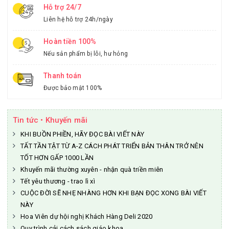
Hỗ trợ 24/7
Liên hệ hỗ trợ 24h/ngày
Hoàn tiền 100%
Nếu sản phẩm bị lỗi, hư hỏng
Thanh toán
Được bảo mật 100%
Tin tức • Khuyến mãi
KHI BUỒN PHIỀN, HÃY ĐỌC BÀI VIẾT NÀY
TẤT TẦN TẬT TỪ A-Z CÁCH PHÁT TRIỂN BẢN THÂN TRỞ NÊN
TỐT HƠN GẤP 1000 LẦN
Khuyến mãi thường xuyên - nhận quà triền miên
Tết yêu thương - trao lì xì
CUỘC ĐỜI SẼ NHẸ NHÀNG HƠN KHI BẠN ĐỌC XONG BÀI VIẾT
NÀY
Hoa Viên dự hội nghị Khách Hàng Deli 2020
Quy trình cải cách sách giáo khoa