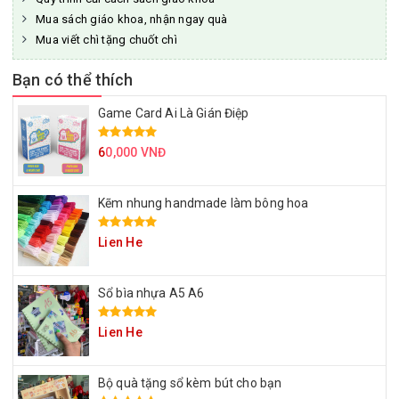
Mua sách giáo khoa, nhận ngay quà
Mua viết chì tặng chuốt chì
Bạn có thể thích
Game Card Ai Là Gián Điệp
6
0,000 VNĐ
Kẽm nhung handmade làm bông hoa
Lien He
Sổ bìa nhựa A5 A6
Lien He
Bộ quà tặng sổ kèm bút cho bạn