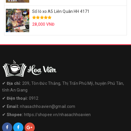
Sổ lò xo A5 Liên Quân HH 4171
28,000 VNĐ
✔︎ Địa chỉ:
209, Tôn Đức Thắng, Thị Trấn Phú Mỹ, huyện Phú Tân,
tỉnh An Giang
✔︎ Điện thoại:
0912
✔︎ Email:
nhasachhoavien@gmail.com
✔︎ Shopee:
https://shopee.vn/nhasachhoavien