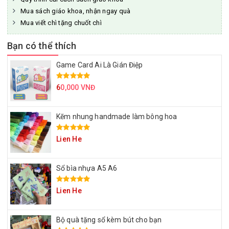
Mua sách giáo khoa, nhận ngay quà
Mua viết chì tặng chuốt chì
Bạn có thể thích
Game Card Ai Là Gián Điệp
6
0,000 VNĐ
Kẽm nhung handmade làm bông hoa
Lien He
Sổ bìa nhựa A5 A6
Lien He
Bộ quà tặng sổ kèm bút cho bạn