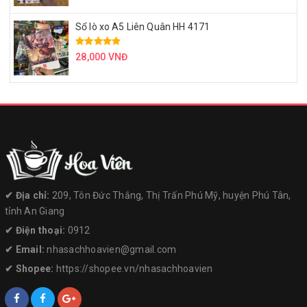
Sổ lò xo A5 Liên Quân HH 4171
28,000 VNĐ
✔︎ Địa chỉ:
209, Tôn Đức Thắng, Thị Trấn Phú Mỹ, huyện Phú Tân,
tỉnh An Giang
✔︎ Điện thoại:
0912
✔︎ Email:
nhasachhoavien@gmail.com
✔︎ Shopee:
https://shopee.vn/nhasachhoavien