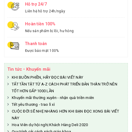
Hỗ trợ 24/7
Liên hệ hỗ trợ 24h/ngày
Hoàn tiền 100%
Nếu sản phẩm bị lỗi, hư hỏng
Thanh toán
Được bảo mật 100%
Tin tức • Khuyến mãi
KHI BUỒN PHIỀN, HÃY ĐỌC BÀI VIẾT NÀY
TẤT TẦN TẬT TỪ A-Z CÁCH PHÁT TRIỂN BẢN THÂN TRỞ NÊN
TỐT HƠN GẤP 1000 LẦN
Khuyến mãi thường xuyên - nhận quà triền miên
Tết yêu thương - trao lì xì
CUỘC ĐỜI SẼ NHẸ NHÀNG HƠN KHI BẠN ĐỌC XONG BÀI VIẾT
NÀY
Hoa Viên dự hội nghị Khách Hàng Deli 2020
Quy trình cải cách sách giáo khoa