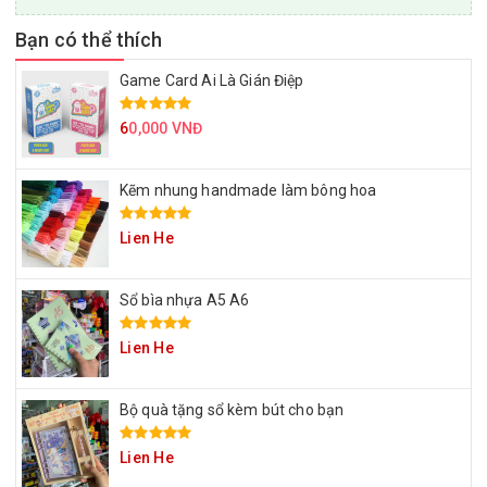
Bạn có thể thích
Game Card Ai Là Gián Điệp
6
0,000 VNĐ
Kẽm nhung handmade làm bông hoa
Lien He
Sổ bìa nhựa A5 A6
Lien He
Bộ quà tặng sổ kèm bút cho bạn
Lien He