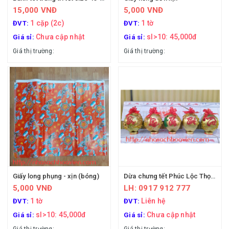
15,000 VNĐ
5,000 VNĐ
1 cặp (2c)
1 tờ
ĐVT:
ĐVT:
Chưa cập nhật
sl>10: 45,000đ
Giá sỉ:
Giá sỉ:
Giá thị trường:
Giá thị trường:
Giấy long phụng - xịn (bóng)
Dừa chưng tết Phúc Lộc Thọ Phát Tài
5,000 VNĐ
LH: 0917 912 777
1 tờ
Liên hệ
ĐVT:
ĐVT:
sl>10: 45,000đ
Chưa cập nhật
Giá sỉ:
Giá sỉ: