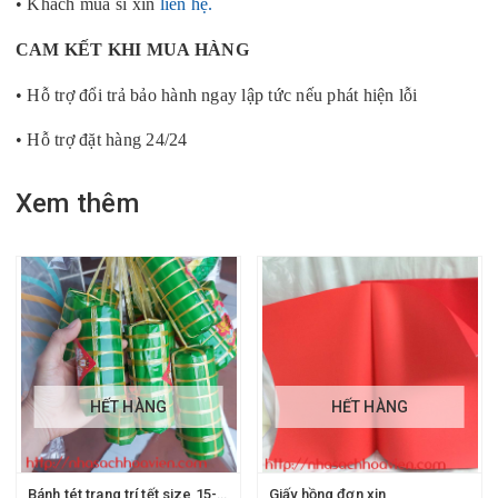
• Khách mua sỉ xin
liên hệ.
CAM KẾT KHI MUA HÀNG
• Hỗ trợ đổi trả bảo hành ngay lập tức nếu phát hiện lỗi
• Hỗ trợ đặt hàng 24/24
Xem thêm
HẾT HÀNG
HẾT HÀNG
Bánh tét trang trí tết size 15-16cm
Giấy hồng đơn xịn