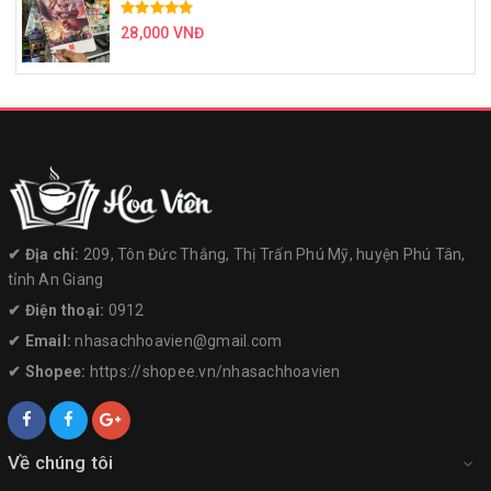
28,000 VNĐ
✔︎ Địa chỉ:
209, Tôn Đức Thắng, Thị Trấn Phú Mỹ, huyện Phú Tân,
tỉnh An Giang
✔︎ Điện thoại:
0912
✔︎ Email:
nhasachhoavien@gmail.com
✔︎ Shopee:
https://shopee.vn/nhasachhoavien
Về chúng tôi