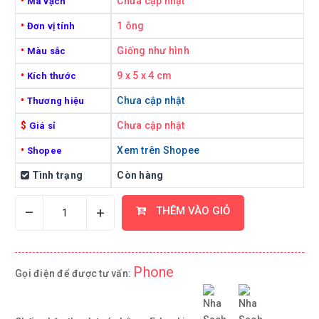
•
Chưa cập nhật
Mã vạch
•
1 ông
Đơn vị tính
•
Giống như hình
Màu sắc
•
9 x 5 x 4 cm
Kích thước
•
Chưa cập nhật
Thương hiệu
$
Chưa cập nhật
Giá sỉ
•
Xem trên Shopee
Shopee
Tình trạng
Còn hàng
–
+
THÊM VÀO GIỎ
Phone
Gọi điện để được tư vấn: