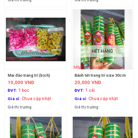
Giá thị trường:
Giá thị trường:
HẾT HÀNG
Mai đào trang trí (bịch)
Bánh tét trang trí size 30cm
10,000 VNĐ
20,000 VNĐ
1 bọc
1 cái
ĐVT:
ĐVT:
Chưa cập nhật
Chưa cập nhật
Giá sỉ:
Giá sỉ:
Giá thị trường:
Giá thị trường: