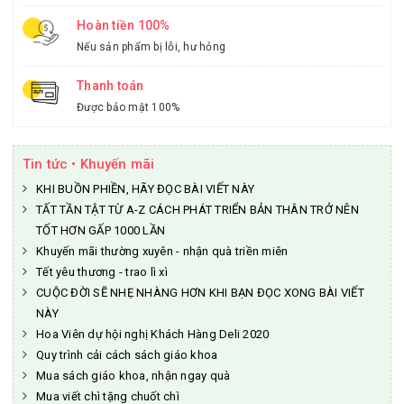
Hoàn tiền 100%
Nếu sản phẩm bị lỗi, hư hỏng
Thanh toán
Được bảo mật 100%
Tin tức • Khuyến mãi
KHI BUỒN PHIỀN, HÃY ĐỌC BÀI VIẾT NÀY
TẤT TẦN TẬT TỪ A-Z CÁCH PHÁT TRIỂN BẢN THÂN TRỞ NÊN
TỐT HƠN GẤP 1000 LẦN
Khuyến mãi thường xuyên - nhận quà triền miên
Tết yêu thương - trao lì xì
CUỘC ĐỜI SẼ NHẸ NHÀNG HƠN KHI BẠN ĐỌC XONG BÀI VIẾT
NÀY
Hoa Viên dự hội nghị Khách Hàng Deli 2020
Quy trình cải cách sách giáo khoa
Mua sách giáo khoa, nhận ngay quà
Mua viết chì tặng chuốt chì