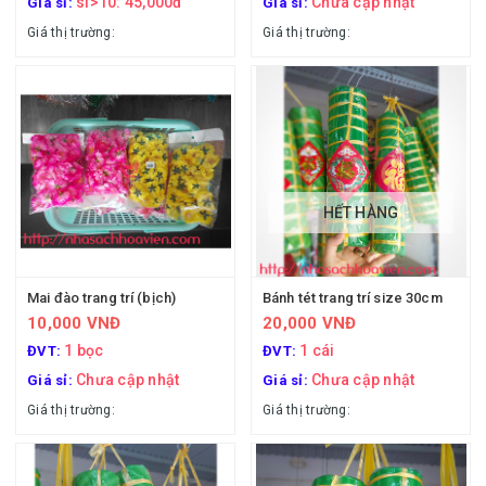
sl>10: 45,000đ
Chưa cập nhật
Giá sỉ:
Giá sỉ:
Giá thị trường:
Giá thị trường:
HẾT HÀNG
Mai đào trang trí (bịch)
Bánh tét trang trí size 30cm
10,000 VNĐ
20,000 VNĐ
1 bọc
1 cái
ĐVT:
ĐVT:
Chưa cập nhật
Chưa cập nhật
Giá sỉ:
Giá sỉ:
Giá thị trường:
Giá thị trường: