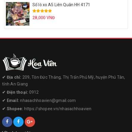
Sổ lò xo A5 Liên Quân HH 4171
28,000 VNĐ
✔︎ Địa chỉ:
209, Tôn Đức Thắng, Thị Trấn Phú Mỹ, huyện Phú Tân,
tỉnh An Giang
✔︎ Điện thoại:
0912
✔︎ Email:
nhasachhoavien@gmail.com
✔︎ Shopee:
https://shopee.vn/nhasachhoavien