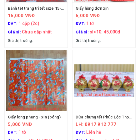
Bánh tét trang trí tết size 15-16cm
Giấy hồng đơn xịn
15,000 VNĐ
5,000 VNĐ
1 cặp (2c)
1 tờ
ĐVT:
ĐVT:
Chưa cập nhật
sl>10: 45,000đ
Giá sỉ:
Giá sỉ:
Giá thị trường:
Giá thị trường:
Giấy long phụng - xịn (bóng)
Dừa chưng tết Phúc Lộc Thọ Phát Tài
5,000 VNĐ
LH: 0917 912 777
1 tờ
Liên hệ
ĐVT:
ĐVT: