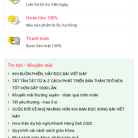
Liên hệ hỗ trợ 24h/ngày
Hoàn tiền 100%
Nếu sản phẩm bị lỗi, hư hỏng
Thanh toán
Được bảo mật 100%
Tin tức • Khuyến mãi
KHI BUỒN PHIỀN, HÃY ĐỌC BÀI VIẾT NÀY
TẤT TẦN TẬT TỪ A-Z CÁCH PHÁT TRIỂN BẢN THÂN TRỞ NÊN
TỐT HƠN GẤP 1000 LẦN
Khuyến mãi thường xuyên - nhận quà triền miên
Tết yêu thương - trao lì xì
CUỘC ĐỜI SẼ NHẸ NHÀNG HƠN KHI BẠN ĐỌC XONG BÀI VIẾT
NÀY
Hoa Viên dự hội nghị Khách Hàng Deli 2020
Quy trình cải cách sách giáo khoa
Mua sách giáo khoa, nhận ngay quà