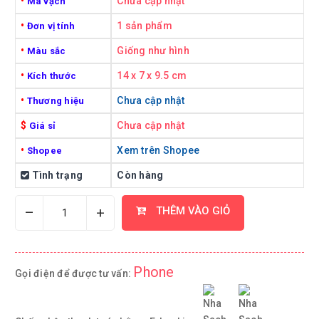
•
Chưa cập nhật
Mã vạch
•
1 sản phẩm
Đơn vị tính
•
Giống như hình
Màu sắc
•
14 x 7 x 9.5 cm
Kích thước
•
Chưa cập nhật
Thương hiệu
$
Chưa cập nhật
Giá sỉ
•
Xem trên Shopee
Shopee
Tình trạng
Còn hàng
–
+
THÊM VÀO GIỎ
Phone
Gọi điện để được tư vấn: