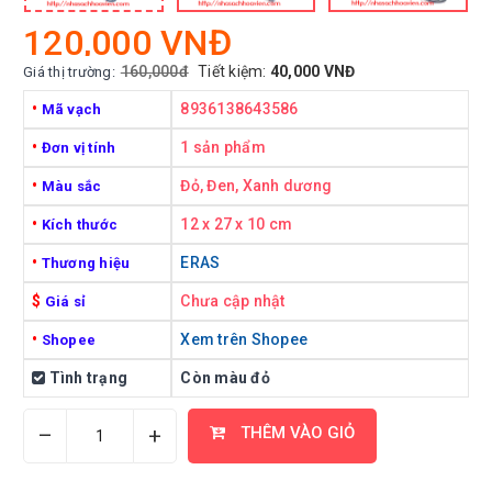
120,000 VNĐ
160,000đ
Tiết kiệm:
40,000 VNĐ
Giá thị trường:
•
8936138643586
Mã vạch
•
1 sản phẩm
Đơn vị tính
•
Đỏ, Đen, Xanh dương
Màu sắc
•
12 x 27 x 10 cm
Kích thước
•
ERAS
Thương hiệu
$
Chưa cập nhật
Giá sỉ
•
Xem trên Shopee
Shopee
Tình trạng
Còn màu đỏ
–
+
THÊM VÀO GIỎ