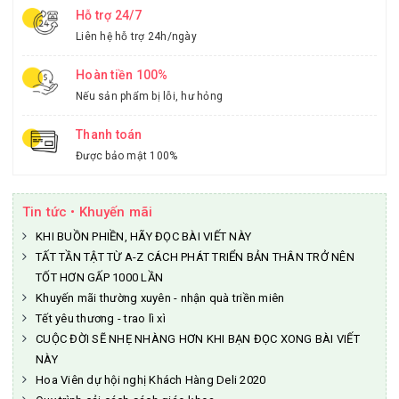
Hỗ trợ 24/7
Liên hệ hỗ trợ 24h/ngày
Hoàn tiền 100%
Nếu sản phẩm bị lỗi, hư hỏng
Thanh toán
Được bảo mật 100%
Tin tức • Khuyến mãi
KHI BUỒN PHIỀN, HÃY ĐỌC BÀI VIẾT NÀY
TẤT TẦN TẬT TỪ A-Z CÁCH PHÁT TRIỂN BẢN THÂN TRỞ NÊN
TỐT HƠN GẤP 1000 LẦN
Khuyến mãi thường xuyên - nhận quà triền miên
Tết yêu thương - trao lì xì
CUỘC ĐỜI SẼ NHẸ NHÀNG HƠN KHI BẠN ĐỌC XONG BÀI VIẾT
NÀY
Hoa Viên dự hội nghị Khách Hàng Deli 2020