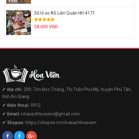
Sổ lò xo A5 Liên Quân HH 4171
28,000 VNĐ
✔︎ Địa chỉ:
209, Tôn Đức Thắng, Thị Trấn Phú Mỹ, huyện Phú Tân,
tỉnh An Giang
✔︎ Điện thoại:
0912
✔︎ Email:
nhasachhoavien@gmail.com
✔︎ Shopee:
https://shopee.vn/nhasachhoavien