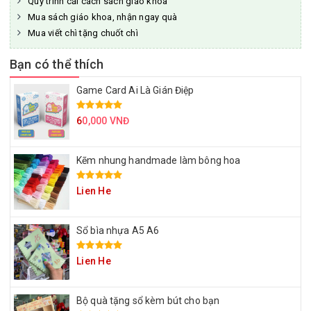
Quy trình cải cách sách giáo khoa
Mua sách giáo khoa, nhận ngay quà
Mua viết chì tặng chuốt chì
Bạn có thể thích
Game Card Ai Là Gián Điệp
6
0,000 VNĐ
Kẽm nhung handmade làm bông hoa
Lien He
Sổ bìa nhựa A5 A6
Lien He
Bộ quà tặng sổ kèm bút cho bạn