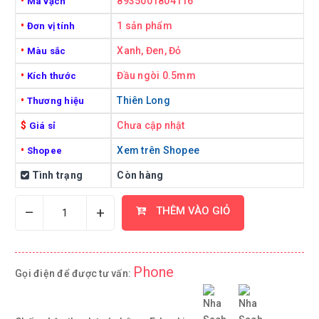
•
8935001804116
Mã vạch
•
1 sản phẩm
Đơn vị tính
•
Xanh, Đen, Đỏ
Màu sắc
•
Đầu ngòi 0.5mm
Kích thước
•
Thiên Long
Thương hiệu
$
Chưa cập nhật
Giá sỉ
•
Xem trên Shopee
Shopee
Tình trạng
Còn hàng
–
+
THÊM VÀO GIỎ
Phone
Gọi điện để được tư vấn: