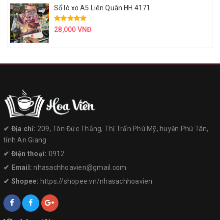
Sổ lò xo A5 Liên Quân HH 4171
28,000 VNĐ
✔︎ Địa chỉ:
209, Tôn Đức Thắng, Thị Trấn Phú Mỹ, huyện Phú Tân,
tỉnh An Giang
✔︎ Điện thoại:
0912
✔︎ Email:
nhasachhoavien@gmail.com
✔︎ Shopee:
https://shopee.vn/nhasachhoavien