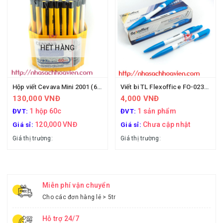
HẾT HÀNG
Hộp viết Cevava Mini 2001 (60 cây)
Viết bi TL Flexoffice FO-023/VN
130,000 VNĐ
4,000 VNĐ
1 hộp 60c
1 sản phẩm
ĐVT:
ĐVT:
120,000 VNĐ
Chưa cập nhật
Giá sỉ:
Giá sỉ:
Giá thị trường:
Giá thị trường:
Miễn phí vận chuyển
Cho các đơn hàng lẻ > 5tr
Hỗ trợ 24/7