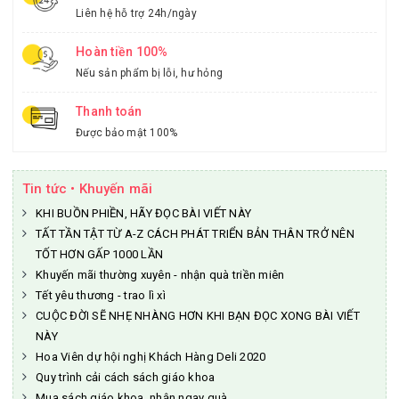
Liên hệ hỗ trợ 24h/ngày
Hoàn tiền 100%
Nếu sản phẩm bị lỗi, hư hỏng
Thanh toán
Được bảo mật 100%
Tin tức • Khuyến mãi
KHI BUỒN PHIỀN, HÃY ĐỌC BÀI VIẾT NÀY
TẤT TẦN TẬT TỪ A-Z CÁCH PHÁT TRIỂN BẢN THÂN TRỞ NÊN
TỐT HƠN GẤP 1000 LẦN
Khuyến mãi thường xuyên - nhận quà triền miên
Tết yêu thương - trao lì xì
CUỘC ĐỜI SẼ NHẸ NHÀNG HƠN KHI BẠN ĐỌC XONG BÀI VIẾT
NÀY
Hoa Viên dự hội nghị Khách Hàng Deli 2020
Quy trình cải cách sách giáo khoa
Mua sách giáo khoa, nhận ngay quà