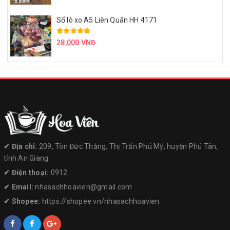
Sổ lò xo A5 Liên Quân HH 4171
28,000 VNĐ
✔︎ Địa chỉ:
209, Tôn Đức Thắng, Thị Trấn Phú Mỹ, huyện Phú Tân,
tỉnh An Giang
✔︎ Điện thoại:
0912
✔︎ Email:
nhasachhoavien@gmail.com
✔︎ Shopee:
https://shopee.vn/nhasachhoavien