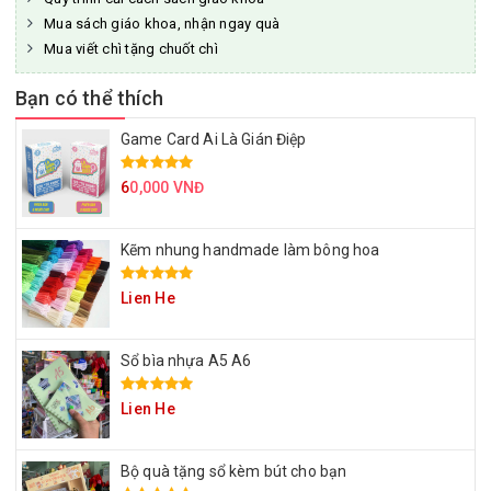
Mua sách giáo khoa, nhận ngay quà
Mua viết chì tặng chuốt chì
Bạn có thể thích
Game Card Ai Là Gián Điệp
6
0,000 VNĐ
Kẽm nhung handmade làm bông hoa
Lien He
Sổ bìa nhựa A5 A6
Lien He
Bộ quà tặng sổ kèm bút cho bạn