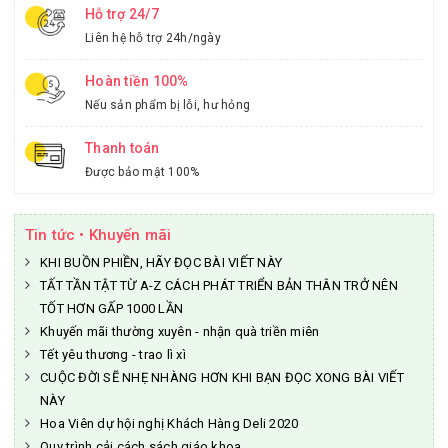
Hỗ trợ 24/7
Liên hệ hỗ trợ 24h/ngày
Hoàn tiền 100%
Nếu sản phẩm bị lỗi, hư hỏng
Thanh toán
Được bảo mật 100%
Tin tức • Khuyến mãi
KHI BUỒN PHIỀN, HÃY ĐỌC BÀI VIẾT NÀY
TẤT TẦN TẬT TỪ A-Z CÁCH PHÁT TRIỂN BẢN THÂN TRỞ NÊN
TỐT HƠN GẤP 1000 LẦN
Khuyến mãi thường xuyên - nhận quà triền miên
Tết yêu thương - trao lì xì
CUỘC ĐỜI SẼ NHẸ NHÀNG HƠN KHI BẠN ĐỌC XONG BÀI VIẾT
NÀY
Hoa Viên dự hội nghị Khách Hàng Deli 2020
Quy trình cải cách sách giáo khoa