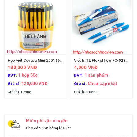
HẾT HÀNG
Hộp viết Cevava Mini 2001 (60 cây)
Viết bi TL Flexoffice FO-023/VN
130,000 VNĐ
4,000 VNĐ
1 hộp 60c
1 sản phẩm
ĐVT:
ĐVT:
120,000 VNĐ
Chưa cập nhật
Giá sỉ:
Giá sỉ:
Giá thị trường:
Giá thị trường:
Miễn phí vận chuyển
Cho các đơn hàng lẻ > 5tr