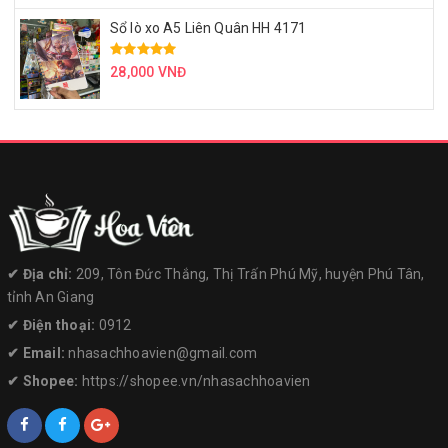
Sổ lò xo A5 Liên Quân HH 4171
28,000 VNĐ
✔︎ Địa chỉ:
209, Tôn Đức Thắng, Thị Trấn Phú Mỹ, huyện Phú Tân,
tỉnh An Giang
✔︎ Điện thoại:
0912
✔︎ Email:
nhasachhoavien@gmail.com
✔︎ Shopee:
https://shopee.vn/nhasachhoavien