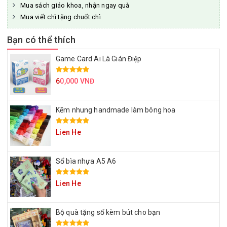
Mua sách giáo khoa, nhận ngay quà
Mua viết chì tặng chuốt chì
Bạn có thể thích
Game Card Ai Là Gián Điệp
6
0,000 VNĐ
Kẽm nhung handmade làm bông hoa
Lien He
Sổ bìa nhựa A5 A6
Lien He
Bộ quà tặng sổ kèm bút cho bạn