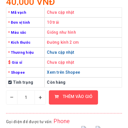
40,000 VNĐ
•
Chưa cập nhật
Mã vạch
•
10 trái
Đơn vị tính
•
Giống như hình
Màu sắc
•
Đường kính 2 cm
Kích thước
•
Chưa cập nhật
Thương hiệu
$
Chưa cập nhật
Giá sỉ
•
Xem trên Shopee
Shopee
Tình trạng
Còn hàng
–
+
THÊM VÀO GIỎ
Phone
Gọi điện để được tư vấn: