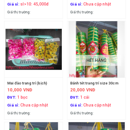
sl>10: 45,000đ
Chưa cập nhật
Giá sỉ:
Giá sỉ:
Giá thị trường:
Giá thị trường:
HẾT HÀNG
Mai đào trang trí (bịch)
Bánh tét trang trí size 30cm
10,000 VNĐ
20,000 VNĐ
1 bọc
1 cái
ĐVT:
ĐVT:
Chưa cập nhật
Chưa cập nhật
Giá sỉ:
Giá sỉ:
Giá thị trường:
Giá thị trường: