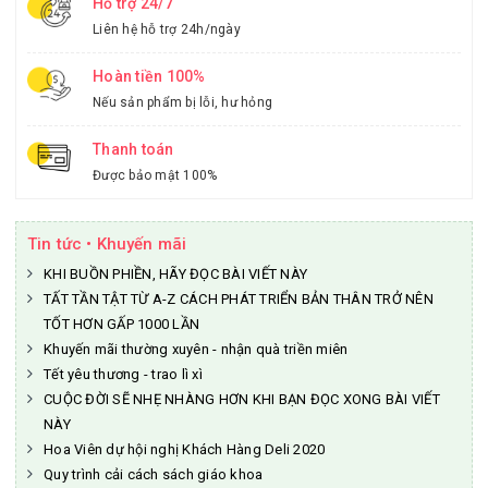
Hỗ trợ 24/7
Liên hệ hỗ trợ 24h/ngày
Hoàn tiền 100%
Nếu sản phẩm bị lỗi, hư hỏng
Thanh toán
Được bảo mật 100%
Tin tức • Khuyến mãi
KHI BUỒN PHIỀN, HÃY ĐỌC BÀI VIẾT NÀY
TẤT TẦN TẬT TỪ A-Z CÁCH PHÁT TRIỂN BẢN THÂN TRỞ NÊN
TỐT HƠN GẤP 1000 LẦN
Khuyến mãi thường xuyên - nhận quà triền miên
Tết yêu thương - trao lì xì
CUỘC ĐỜI SẼ NHẸ NHÀNG HƠN KHI BẠN ĐỌC XONG BÀI VIẾT
NÀY
Hoa Viên dự hội nghị Khách Hàng Deli 2020
Quy trình cải cách sách giáo khoa