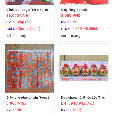
Bánh tét trang trí tết size 15-16cm
Giấy hồng đơn xịn
15,000 VNĐ
5,000 VNĐ
1 cặp (2c)
1 tờ
ĐVT:
ĐVT:
Chưa cập nhật
sl>10: 45,000đ
Giá sỉ:
Giá sỉ:
Giá thị trường:
Giá thị trường:
Giấy long phụng - xịn (bóng)
Dừa chưng tết Phúc Lộc Thọ Phát Tài
5,000 VNĐ
LH: 0917 912 777
1 tờ
Liên hệ
ĐVT:
ĐVT: