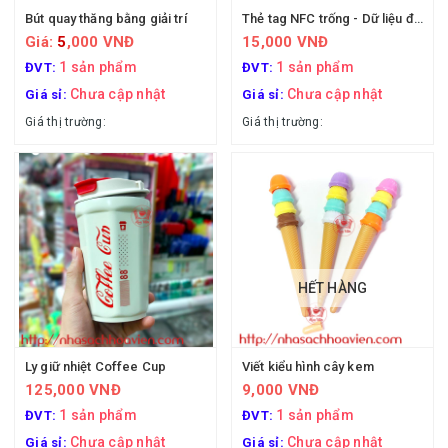
Bút quay thăng bằng giải trí
Thẻ tag NFC trống - Dữ liệu điện tử
Giá:
5
,000 VNĐ
15,000 VNĐ
1 sản phẩm
1 sản phẩm
ĐVT:
ĐVT:
Chưa cập nhật
Chưa cập nhật
Giá sỉ:
Giá sỉ:
Giá thị trường:
Giá thị trường:
HẾT HÀNG
Ly giữ nhiệt Coffee Cup
Viết kiểu hình cây kem
125,000 VNĐ
9,000 VNĐ
1 sản phẩm
1 sản phẩm
ĐVT:
ĐVT:
Chưa cập nhật
Chưa cập nhật
Giá sỉ:
Giá sỉ: