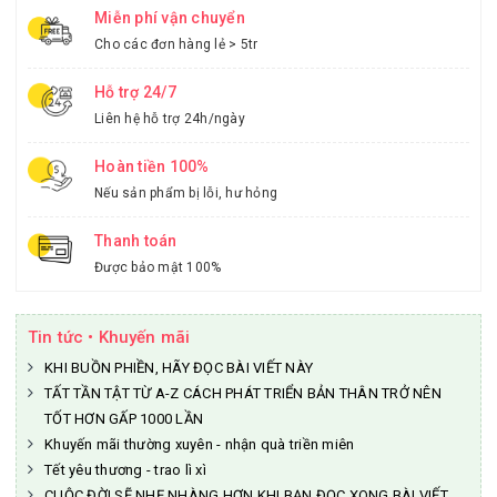
Miễn phí vận chuyển
Cho các đơn hàng lẻ > 5tr
Hỗ trợ 24/7
Liên hệ hỗ trợ 24h/ngày
Hoàn tiền 100%
Nếu sản phẩm bị lỗi, hư hỏng
Thanh toán
Được bảo mật 100%
Tin tức • Khuyến mãi
KHI BUỒN PHIỀN, HÃY ĐỌC BÀI VIẾT NÀY
TẤT TẦN TẬT TỪ A-Z CÁCH PHÁT TRIỂN BẢN THÂN TRỞ NÊN
TỐT HƠN GẤP 1000 LẦN
Khuyến mãi thường xuyên - nhận quà triền miên
Tết yêu thương - trao lì xì
CUỘC ĐỜI SẼ NHẸ NHÀNG HƠN KHI BẠN ĐỌC XONG BÀI VIẾT