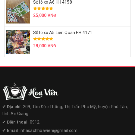
Sổ lò xo A6 HH 4158
25,000 VNĐ
Sổ lò xo A5 Liên Quân HH 4171
28,000 VNĐ
✔︎ Địa chỉ:
209, Tôn Đức Thắng, Thị Trấn Phú Mỹ, huyện Phú Tân,
tỉnh An Giang
✔︎ Điện thoại:
0912
✔︎ Email:
nhasachhoavien@gmail.com