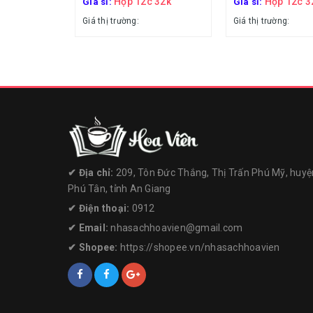
Hộp 12c 32k
Hộp 12c 3
Giá sỉ:
Giá sỉ:
Giá thị trường:
Giá thị trường:
✔︎ Địa chỉ:
209, Tôn Đức Thắng, Thị Trấn Phú Mỹ, huyệ
Phú Tân, tỉnh An Giang
✔︎ Điện thoại:
0912
✔︎ Email:
nhasachhoavien@gmail.com
✔︎ Shopee:
https://shopee.vn/nhasachhoavien