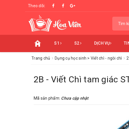
Theo dõi:
S1
S2
DỊCH VỤ
TI
Trang chủ
Dụng cụ học sinh > Viết chì - ngòi chì
2
2B - Viết Chì tam giác
Mã sản phẩm:
Chưa cập nhật