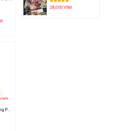
28,000 VNĐ
ật
2B Viết chì Ánh Dương PC12-2