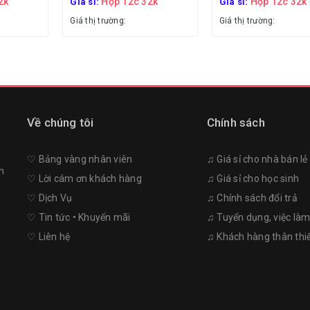
2k
Hộp 12c 32k
Hộp 12c 32k
Giá sỉ:
Giá sỉ:
Giá thị trường:
Giá thị trường:
Về chúng tôi
Chính sách
♡︎ Bảng vàng nhân viên
♫ Giá sỉ cho nhà bán lẻ
n
♡︎ Lời cám ơn khách hàng
♫ Giá sỉ cho học sinh
♡︎ Dịch Vụ
♫ Chính sách đổi trả
♡︎ Tin tức • Khuyến mãi
♫ Tuyển dụng, việc là
♡︎ Liên hệ
♫ Khách hàng thân thi