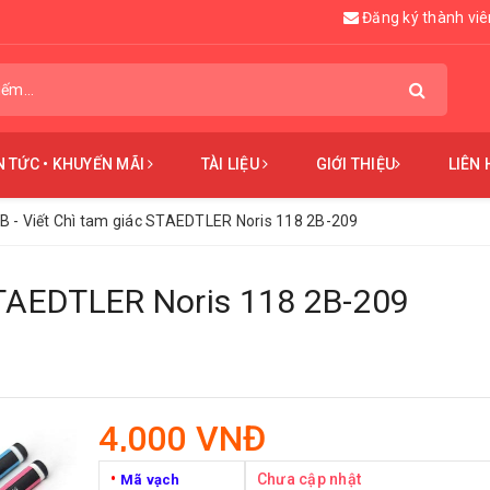
Đăng ký thành viê
N TỨC • KHUYẾN MÃI
TÀI LIỆU
GIỚI THIỆU
LIÊN 
B - Viết Chì tam giác STAEDTLER Noris 118 2B-209
 STAEDTLER Noris 118 2B-209
4,000 VNĐ
•
Chưa cập nhật
Mã vạch