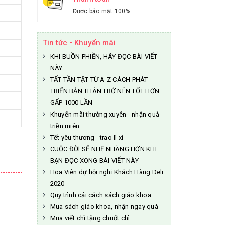
Được bảo mật 100%
Tin tức • Khuyến mãi
KHI BUỒN PHIỀN, HÃY ĐỌC BÀI VIẾT
NÀY
TẤT TẦN TẬT TỪ A-Z CÁCH PHÁT
TRIỂN BẢN THÂN TRỞ NÊN TỐT HƠN
GẤP 1000 LẦN
Khuyến mãi thường xuyên - nhận quà
triền miên
Tết yêu thương - trao lì xì
CUỘC ĐỜI SẼ NHẸ NHÀNG HƠN KHI
BẠN ĐỌC XONG BÀI VIẾT NÀY
Hoa Viên dự hội nghị Khách Hàng Deli
2020
Quy trình cải cách sách giáo khoa
Mua sách giáo khoa, nhận ngay quà
Mua viết chì tặng chuốt chì