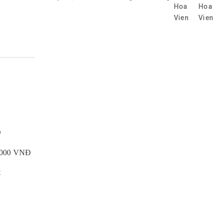
Đ
0.000 VNĐ
t