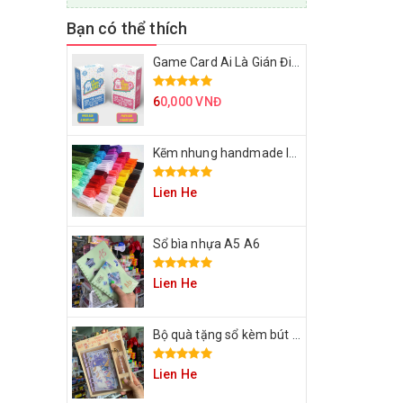
Bạn có thể thích
Game Card Ai Là Gián Điệp
6
0,000 VNĐ
Kẽm nhung handmade làm bông hoa
Lien He
Sổ bìa nhựa A5 A6
Lien He
Bộ quà tặng sổ kèm bút cho bạn
Lien He