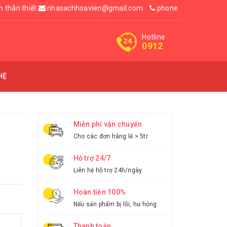
n thân thiết
nhasachhoavien@gmail.com
phone
Hotline
0912
HỆ
Miễn phí vận chuyển
Cho các đơn hàng lẻ > 5tr
Hỗ trợ 24/7
Liên hệ hỗ trợ 24h/ngày
Hoàn tiền 100%
Nếu sản phẩm bị lỗi, hư hỏng
Thanh toán