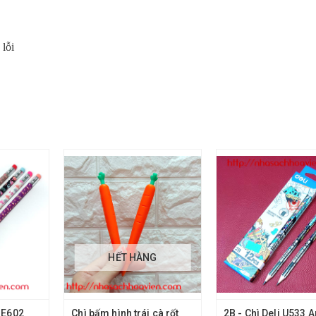
 lỗi
HẾT HÀNG
s E602
Chì bấm hình trái cà rốt