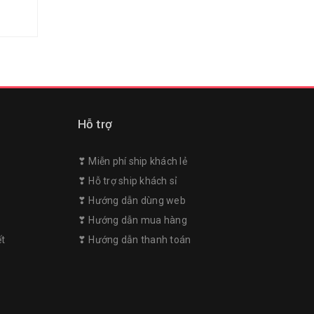
Hỗ trợ
❣︎ Miễn phí ship khách lẻ
❣︎ Hỗ trợ ship khách sỉ
❣︎ Hướng dẫn dùng web
m
❣︎ Hướng dẫn mua hàng
ết
❣︎ Hướng dẫn thanh toán