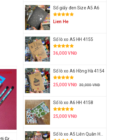
Sổ giấy đen Size A5 A6
Lien He
Sổ lò xo A5 HH 4155
36,000 VNĐ
Sổ lò xo A6 Hồng Hà 4154
25,000 VNĐ
30,000 VNĐ
Sổ lò xo A6 HH 4158
25,000 VNĐ
Sổ lò xo A5 Liên Quân HH 4171
2B - Chì Deli U533 Arti Graff