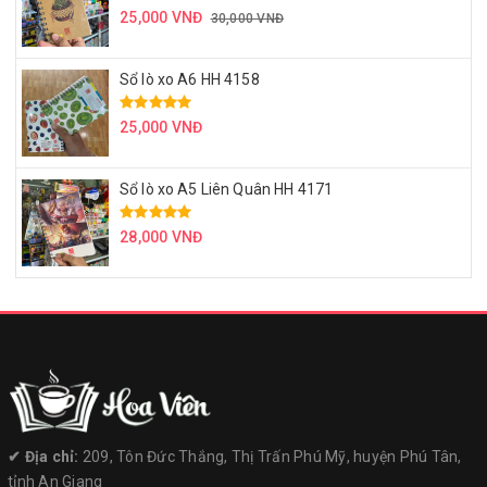
25,000 VNĐ
30,000 VNĐ
Sổ lò xo A6 HH 4158
25,000 VNĐ
Sổ lò xo A5 Liên Quân HH 4171
28,000 VNĐ
✔︎ Địa chỉ:
209, Tôn Đức Thắng, Thị Trấn Phú Mỹ, huyện Phú Tân,
tỉnh An Giang