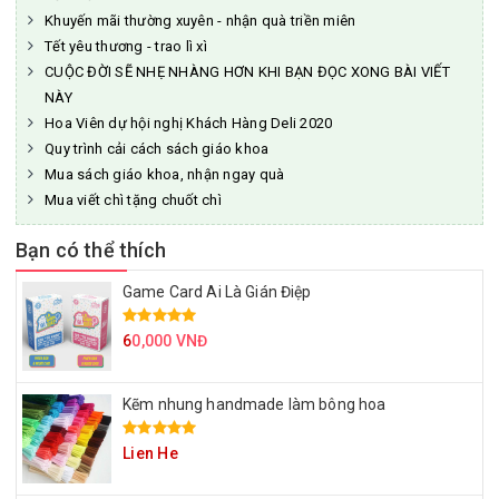
Khuyến mãi thường xuyên - nhận quà triền miên
Tết yêu thương - trao lì xì
CUỘC ĐỜI SẼ NHẸ NHÀNG HƠN KHI BẠN ĐỌC XONG BÀI VIẾT
NÀY
Hoa Viên dự hội nghị Khách Hàng Deli 2020
Quy trình cải cách sách giáo khoa
Mua sách giáo khoa, nhận ngay quà
Mua viết chì tặng chuốt chì
Bạn có thể thích
Game Card Ai Là Gián Điệp
6
0,000 VNĐ
Kẽm nhung handmade làm bông hoa
Lien He