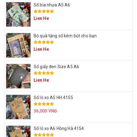
Sổ bìa nhựa A5 A6
Lien He
Bộ quà tặng sổ kèm bút cho bạn
Lien He
Sổ giấy đen Size A5 A6
Lien He
Sổ lò xo A5 HH 4155
36,000 VNĐ
Sổ lò xo A6 Hồng Hà 4154