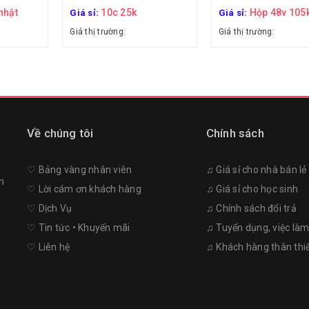
nhật
10c 25k
Hộp 48v 105
Giá sỉ:
Giá sỉ:
Giá thị trường:
Giá thị trường:
Về chúng tôi
Chính sách
♡︎ Bảng vàng nhân viên
♫ Giá sỉ cho nhà bán lẻ
n
♡︎ Lời cám ơn khách hàng
♫ Giá sỉ cho học sinh
♡︎ Dịch Vụ
♫ Chính sách đổi trả
♡︎ Tin tức • Khuyến mãi
♫ Tuyển dụng, việc là
♡︎ Liên hệ
♫ Khách hàng thân thi