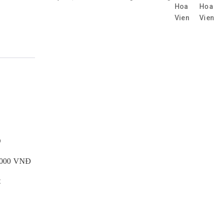
Đ
0.000 VNĐ
t