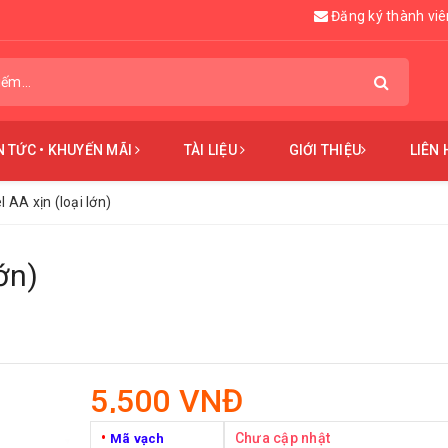
Đăng ký thành viê
N TỨC • KHUYẾN MÃI
TÀI LIỆU
GIỚI THIỆU
LIÊN 
 AA xịn (loại lớn)
ớn)
5,500 VNĐ
•
Chưa cập nhật
Mã vạch