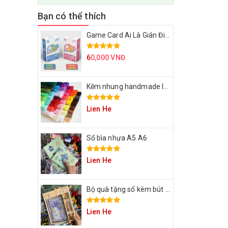
Bạn có thể thích
Game Card Ai Là Gián Điệp
6
0,000 VNĐ
Kẽm nhung handmade làm bông hoa
Lien He
Sổ bìa nhựa A5 A6
Lien He
Bộ quà tặng sổ kèm bút cho bạn
Lien He