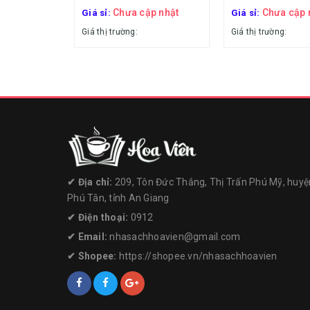
Chưa cập nhật
Chưa cập 
Giá sỉ:
Giá sỉ:
Giá thị trường:
Giá thị trường:
✔︎ Địa chỉ:
209, Tôn Đức Thắng, Thị Trấn Phú Mỹ, huyệ
Phú Tân, tỉnh An Giang
✔︎ Điện thoại:
0912
✔︎ Email:
nhasachhoavien@gmail.com
✔︎ Shopee:
https://shopee.vn/nhasachhoavien