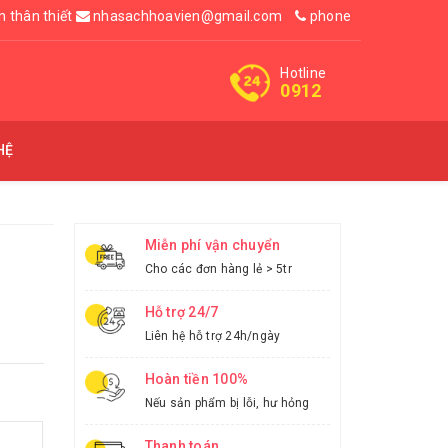
n thân thiết
nhasachhoavien@gmail.com
phone
Hotline
0912
HỆ
Miễn phí vận chuyển
Cho các đơn hàng lẻ > 5tr
Hỗ trợ 24/7
Liên hệ hỗ trợ 24h/ngày
Hoàn tiền 100%
Nếu sản phẩm bị lỗi, hư hỏng
Thanh toán