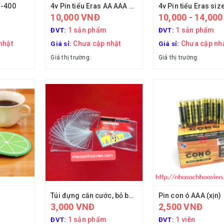
F-400
4v Pin tiểu Eras AA AAA E962 E690
10,000 VNĐ
10,000 - 14,000
1 sản phẩm
1 sản phẩm
ĐVT:
ĐVT:
nhật
Chưa cập nhật
Chưa cập nh
Giá sỉ:
Giá sỉ:
Giá thị trường:
Giá thị trường:
Túi đựng căn cước, bỏ bọc căn cước
Pin con ó AAA (xịn)
3,000 VNĐ
2,500 VNĐ
1 sản phẩm
1 viên
ĐVT:
ĐVT: