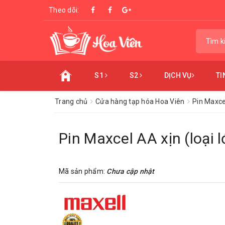
Theo dõi:
S1
S2
DỊCH VỤ
TI
Trang chủ
Cửa hàng tạp hóa Hoa Viên
Pin Maxcel
Pin Maxcel AA xịn (loại l
Mã sản phẩm:
Chưa cập nhật