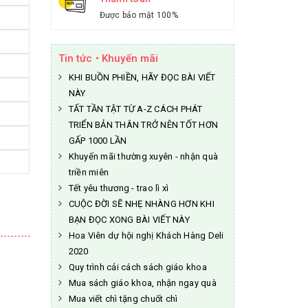
Được bảo mật 100%
Tin tức • Khuyến mãi
KHI BUỒN PHIỀN, HÃY ĐỌC BÀI VIẾT
NÀY
TẤT TẦN TẬT TỪ A-Z CÁCH PHÁT
TRIỂN BẢN THÂN TRỞ NÊN TỐT HƠN
GẤP 1000 LẦN
Khuyến mãi thường xuyên - nhận quà
triền miên
Tết yêu thương - trao lì xì
CUỘC ĐỜI SẼ NHẸ NHÀNG HƠN KHI
BẠN ĐỌC XONG BÀI VIẾT NÀY
Hoa Viên dự hội nghị Khách Hàng Deli
2020
Quy trình cải cách sách giáo khoa
Mua sách giáo khoa, nhận ngay quà
Mua viết chì tặng chuốt chì