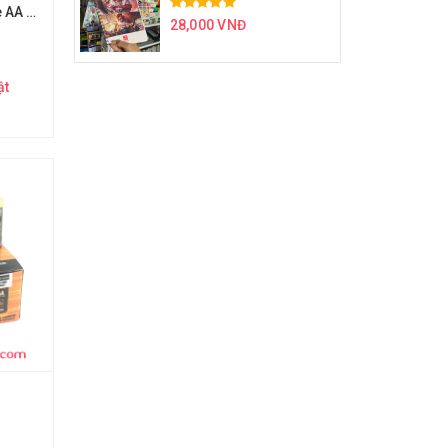
4v Pin tiểu Eras size AA AAA (Xịn) E691 E693
28,000 VNĐ
ật