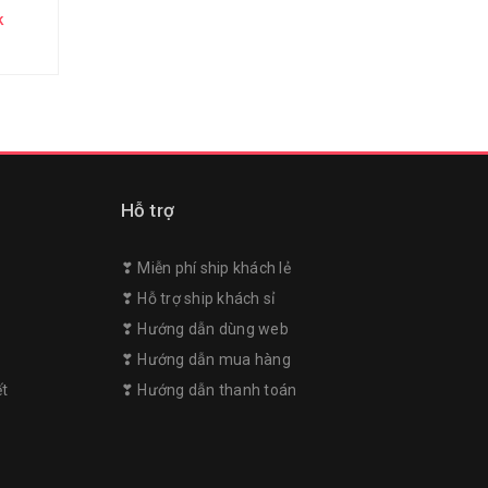
k
Hỗ trợ
❣︎ Miễn phí ship khách lẻ
❣︎ Hỗ trợ ship khách sỉ
❣︎ Hướng dẫn dùng web
m
❣︎ Hướng dẫn mua hàng
ết
❣︎ Hướng dẫn thanh toán