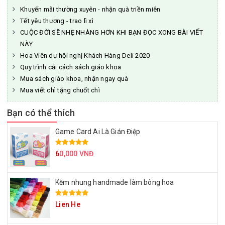
Khuyến mãi thường xuyên - nhận quà triền miên
Tết yêu thương - trao lì xì
CUỘC ĐỜI SẼ NHẸ NHÀNG HƠN KHI BẠN ĐỌC XONG BÀI VIẾT
NÀY
Hoa Viên dự hội nghị Khách Hàng Deli 2020
Quy trình cải cách sách giáo khoa
Mua sách giáo khoa, nhận ngay quà
Mua viết chì tặng chuốt chì
Bạn có thể thích
Game Card Ai Là Gián Điệp
6
0,000 VNĐ
Kẽm nhung handmade làm bông hoa
Lien He