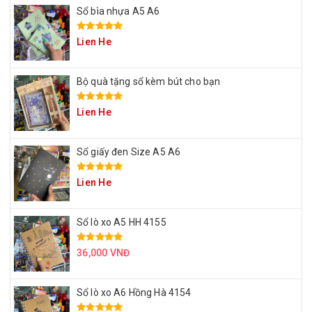
Sổ bìa nhựa A5 A6
Lien He
Bộ quà tặng sổ kèm bút cho bạn
Lien He
Sổ giấy đen Size A5 A6
Lien He
Sổ lò xo A5 HH 4155
36,000 VNĐ
Sổ lò xo A6 Hồng Hà 4154