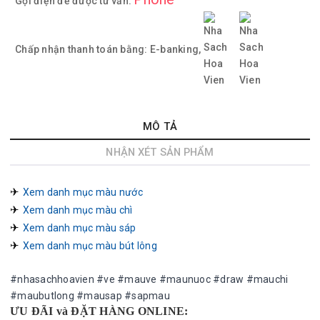
Gọi điện để được tư vấn:
Chấp nhận thanh toán bằng:
E-banking,
MÔ TẢ
NHẬN XÉT SẢN PHẨM
✈︎ 
Xem danh mục màu nước
✈︎ 
Xem danh mục màu chì
✈︎ 
Xem danh mục màu sáp
✈︎ 
Xem danh mục màu bút lông
#nhasachhoavien #ve #mauve #maunuoc #draw #mauchi
#maubutlong #mausap #sapmau
ƯU ĐÃI và ĐẶT HÀNG ONLINE: