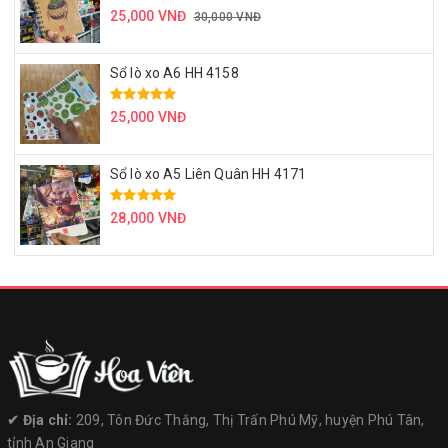
25,000 VNĐ
30,000 VNĐ
Sổ lò xo A6 HH 4158
25,000 VNĐ
Sổ lò xo A5 Liên Quân HH 4171
28,000 VNĐ
✔︎ Địa chỉ:
209, Tôn Đức Thắng, Thị Trấn Phú Mỹ, huyện Phú Tân,
tỉnh An Giang