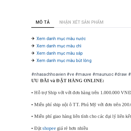
MÔ TẢ
NHẬN XÉT SẢN PHẨM
✈︎ 
Xem danh mục màu nước
✈︎ 
Xem danh mục màu chì
✈︎ 
Xem danh mục màu sáp
✈︎ 
Xem danh mục màu bút lông
#nhasachhoavien #ve #mauve #maunuoc #draw 
ƯU ĐÃI và ĐẶT HÀNG ONLINE:
• Hỗ trợ Ship với với đơn hàng trên 1.000.000 VN
• Miễn phí ship nội ô TT. Phú Mỹ với đơn trên 20
• Miễn phí giao hàng liên tỉnh cho các đại lý liên kế
• Đặt
shopee
giá rẻ hơn nhiều