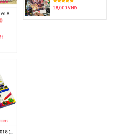
28,000 VNĐ
Màu Marker chuyên vẽ Anime, hộp nhựa
0
ật
Sáp màu queen PC-018 (18 màu)