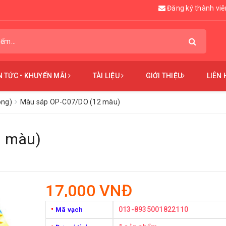
Đăng ký thành viê
N TỨC • KHUYẾN MÃI
TÀI LIỆU
GIỚI THIỆU
LIÊN 
ông)
Màu sáp OP-C07/DO (12 màu)
2 màu)
17,000 VNĐ
•
013-8935001822110
Mã vạch