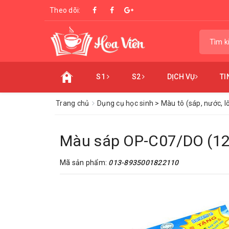
Theo dõi:
S1
S2
DỊCH VỤ
TI
Trang chủ
Dụng cụ học sinh > Màu tô (sáp, nước, l
Màu sáp OP-C07/DO (1
Mã sản phẩm:
013-8935001822110