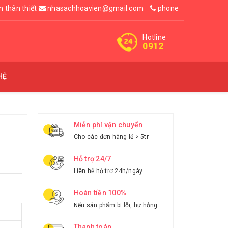
n thân thiết
nhasachhoavien@gmail.com
phone
Hotline
0912
HỆ
Miễn phí vận chuyển
Cho các đơn hàng lẻ > 5tr
Hỗ trợ 24/7
Liên hệ hỗ trợ 24h/ngày
Hoàn tiền 100%
Nếu sản phẩm bị lỗi, hư hỏng
Thanh toán