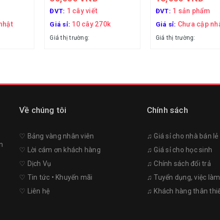
1 cây viết
1 sản phẩm
ĐVT:
ĐVT:
nhật
10 cây 270k
Chưa cập nh
Giá sỉ:
Giá sỉ:
Giá thị trường:
Giá thị trường:
Về chúng tôi
Chính sách
♡︎ Bảng vàng nhân viên
♫ Giá sỉ cho nhà bán lẻ
n
♡︎ Lời cám ơn khách hàng
♫ Giá sỉ cho học sinh
♡︎ Dịch Vụ
♫ Chính sách đổi trả
♡︎ Tin tức • Khuyến mãi
♫ Tuyển dụng, việc là
♡︎ Liên hệ
♫ Khách hàng thân thi