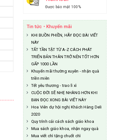
Được bảo mật 100%
Tin tức • Khuyến mãi
KHI BUỒN PHIỀN, HÃY ĐỌC BÀI VIẾT
NÀY
TẤT TẦN TẬT TỪ A-Z CÁCH PHÁT
TRIỂN BẢN THÂN TRỞ NÊN TỐT HƠN
GẤP 1000 LẦN
Khuyến mãi thường xuyên - nhận quà
triền miên
Tết yêu thương - trao lì xì
CUỘC ĐỜI SẼ NHẸ NHÀNG HƠN KHI
BẠN ĐỌC XONG BÀI VIẾT NÀY
Hoa Viên dự hội nghị Khách Hàng Deli
2020
Quy trình cải cách sách giáo khoa
Mua sách giáo khoa, nhận ngay quà
Mua viết chì tặng chuốt chì