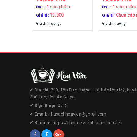
1 sản phẩm
1 sản phẩm
ĐVT:
ĐVT:
13.000
Chưa cập 
Giá sỉ:
Giá sỉ:
Giá thị trường:
Giá thị trường:
✔︎ Địa chỉ:
209, Tôn Đức Thắng, Thị Trấn Phú Mỹ, huyệ
Phú Tân, tỉnh An Giang
✔︎ Điện thoại:
0912
✔︎ Email:
nhasachhoavien@gmail.com
✔︎ Shopee:
https://shopee.vn/nhasachhoavien