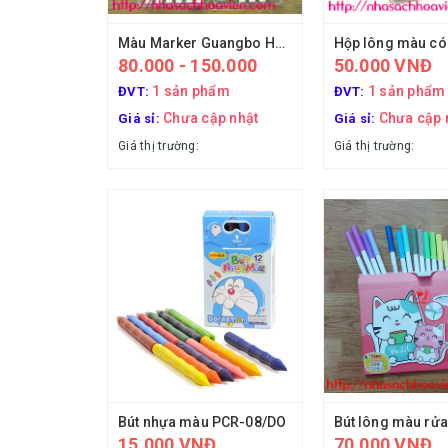
Màu Marker Guangbo H02225 chuyên vẽ anime
80.000 - 150.000
50.000 VNĐ
1 sản phẩm
1 sản phẩm
ĐVT:
ĐVT:
Chưa cập nhật
Chưa cập 
Giá sỉ:
Giá sỉ:
Giá thị trường:
Giá thị trường:
Bút nhựa màu PCR-08/DO
15,000 VNĐ
70,000 VNĐ