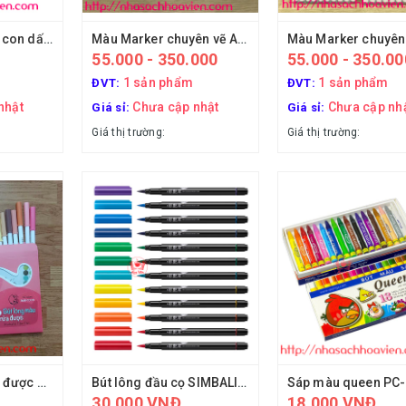
Hộp lông màu có con dấu Guangbo H02011
Màu Marker chuyên vẽ Anime dạng vĩ
55.000 - 350.000
55.000 - 350.00
1 sản phẩm
1 sản phẩm
ĐVT:
ĐVT:
nhật
Chưa cập nhật
Chưa cập nh
Giá sỉ:
Giá sỉ:
Giá thị trường:
Giá thị trường:
Bút lông màu rửa được SWM-C008 (Thiên Long)
Bút lông đầu cọ SIMBALION Đài loan
30,000 VNĐ
18,000 VNĐ