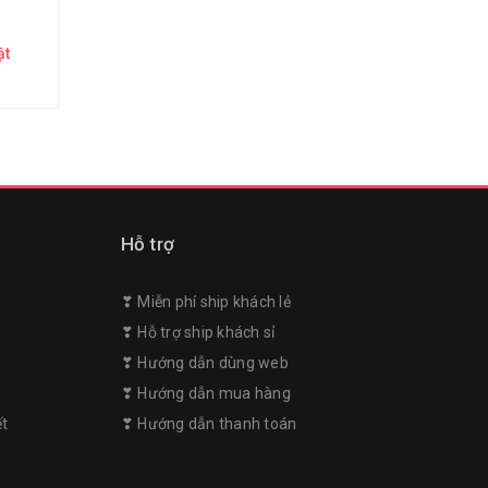
ật
Hỗ trợ
❣︎ Miễn phí ship khách lẻ
❣︎ Hỗ trợ ship khách sỉ
❣︎ Hướng dẫn dùng web
m
❣︎ Hướng dẫn mua hàng
ết
❣︎ Hướng dẫn thanh toán