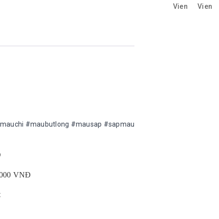
#mauchi #maubutlong #mausap #sapmau
Đ
0.000 VNĐ
t