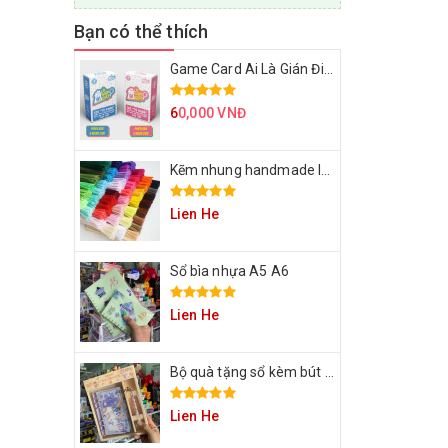
Bạn có thể thích
Game Card Ai Là Gián Điệp
6
0,000 VNĐ
Kẽm nhung handmade làm bông hoa
Lien He
Sổ bìa nhựa A5 A6
Lien He
Bộ quà tặng sổ kèm bút cho bạn
Lien He