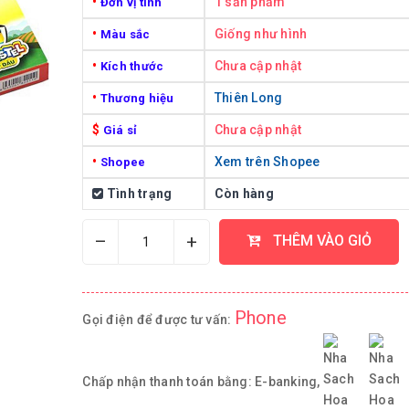
•
1 sản phẩm
Đơn vị tính
•
Giống như hình
Màu sắc
•
Chưa cập nhật
Kích thước
•
Thiên Long
Thương hiệu
$
Chưa cập nhật
Giá sỉ
•
Xem trên Shopee
Shopee
Tình trạng
Còn hàng
–
+
THÊM VÀO GIỎ
Phone
Gọi điện để được tư vấn:
Chấp nhận thanh toán bằng:
E-banking,