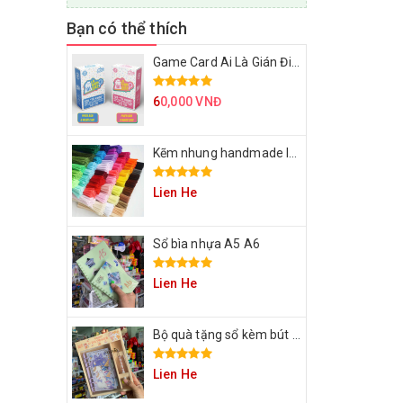
Bạn có thể thích
Game Card Ai Là Gián Điệp
6
0,000 VNĐ
Kẽm nhung handmade làm bông hoa
Lien He
Sổ bìa nhựa A5 A6
Lien He
Bộ quà tặng sổ kèm bút cho bạn
Lien He