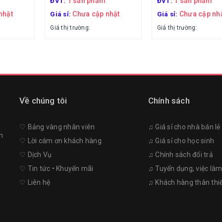
1 sản phẩm
1 sản phẩm
ĐVT:
ĐVT:
nhật
Chưa cập nhật
Chưa cập nh
Giá sỉ:
Giá sỉ:
Giá thị trường:
Giá thị trường:
Về chúng tôi
Chính sách
♡︎ Bảng vàng nhân viên
♫ Giá sỉ cho nhà bán lẻ
n
♡︎ Lời cám ơn khách hàng
♫ Giá sỉ cho học sinh
♡︎ Dịch Vụ
♫ Chính sách đổi trả
♡︎ Tin tức • Khuyến mãi
♫ Tuyển dụng, việc là
♡︎ Liên hệ
♫ Khách hàng thân thi