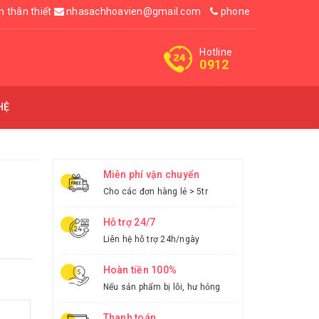
n thân thiết
nhasachhoavien@gmail.com
phone
Hotline
0912
HỆ
Miễn phí vận chuyển
Cho các đơn hàng lẻ > 5tr
Hỗ trợ 24/7
Liên hệ hỗ trợ 24h/ngày
Hoàn tiền 100%
Nếu sản phẩm bị lỗi, hư hỏng
Thanh toán