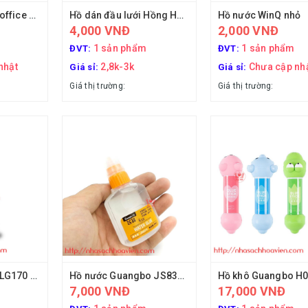
Keo dán 502 Flexoffice FO-SG001/VN
Hồ dán đầu lưới Hồng Hà HH 6676 HT-01
Hồ nước WinQ nhỏ
4,000 VNĐ
2,000 VNĐ
1 sản phẩm
1 sản phẩm
ĐVT:
ĐVT:
nhật
2,8k-3k
Chưa cập nh
Giá sỉ:
Giá sỉ:
Giá thị trường:
Giá thị trường:
Hồ nước Stacom LG170 70ml
Hồ nước Guangbo JS8311 50ml
Hồ khô Guangbo H
7,000 VNĐ
17,000 VNĐ