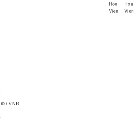
Đ
0.000 VNĐ
t