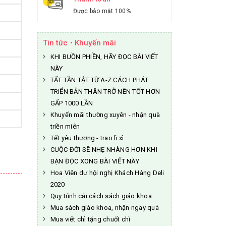
Được bảo mật 100%
Tin tức • Khuyến mãi
KHI BUỒN PHIỀN, HÃY ĐỌC BÀI VIẾT
NÀY
TẤT TẦN TẬT TỪ A-Z CÁCH PHÁT
TRIỂN BẢN THÂN TRỞ NÊN TỐT HƠN
GẤP 1000 LẦN
Khuyến mãi thường xuyên - nhận quà
triền miên
Tết yêu thương - trao lì xì
CUỘC ĐỜI SẼ NHẸ NHÀNG HƠN KHI
BẠN ĐỌC XONG BÀI VIẾT NÀY
Hoa Viên dự hội nghị Khách Hàng Deli
2020
Quy trình cải cách sách giáo khoa
Mua sách giáo khoa, nhận ngay quà
Mua viết chì tặng chuốt chì