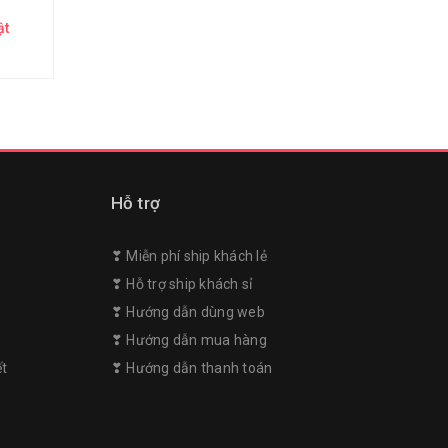
ật
Hỗ trợ
❣︎ Miễn phí ship khách lẻ
❣︎ Hỗ trợ ship khách sỉ
❣︎ Hướng dẫn dùng web
m
❣︎ Hướng dẫn mua hàng
ết
❣︎ Hướng dẫn thanh toán