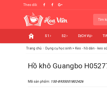
Theo dõi:
S1
S2
DỊCH VỤ
TI
Trang chủ
Dụng cụ học sinh > Keo - hồ dán - keo s
Hồ khô Guangbo H0527
Mã sản phẩm:
150-8935001802426