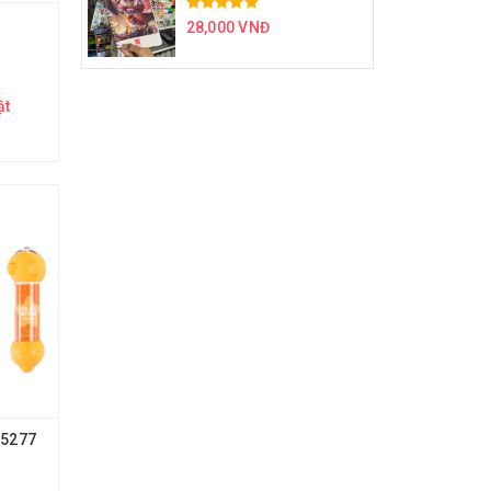
28,000 VNĐ
ật
05277