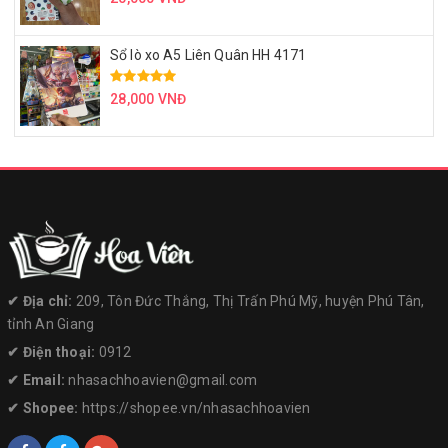
Sổ lò xo A5 Liên Quân HH 4171
28,000 VNĐ
✔︎ Địa chỉ:
209, Tôn Đức Thắng, Thị Trấn Phú Mỹ, huyện Phú Tân,
tỉnh An Giang
✔︎ Điện thoại:
0912
✔︎ Email:
nhasachhoavien@gmail.com
✔︎ Shopee:
https://shopee.vn/nhasachhoavien