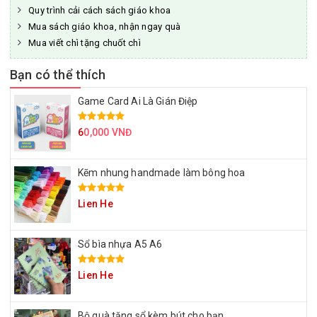
Quy trình cải cách sách giáo khoa
Mua sách giáo khoa, nhận ngay quà
Mua viết chì tặng chuốt chì
Bạn có thể thích
Game Card Ai Là Gián Điệp
6
0,000 VNĐ
Kẽm nhung handmade làm bông hoa
Lien He
Sổ bìa nhựa A5 A6
Lien He
Bộ quà tặng sổ kèm bút cho bạn