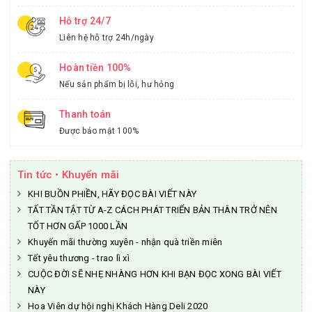
Hỗ trợ 24/7
Liên hệ hỗ trợ 24h/ngày
Hoàn tiền 100%
Nếu sản phẩm bị lỗi, hư hỏng
Thanh toán
Được bảo mật 100%
Tin tức • Khuyến mãi
KHI BUỒN PHIỀN, HÃY ĐỌC BÀI VIẾT NÀY
TẤT TẦN TẬT TỪ A-Z CÁCH PHÁT TRIỂN BẢN THÂN TRỞ NÊN
TỐT HƠN GẤP 1000 LẦN
Khuyến mãi thường xuyên - nhận quà triền miên
Tết yêu thương - trao lì xì
CUỘC ĐỜI SẼ NHẸ NHÀNG HƠN KHI BẠN ĐỌC XONG BÀI VIẾT
NÀY
Hoa Viên dự hội nghị Khách Hàng Deli 2020