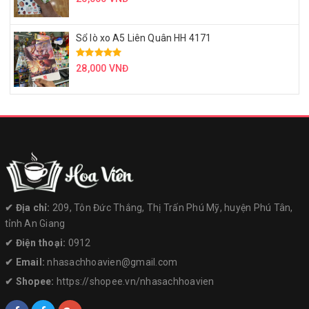
Sổ lò xo A5 Liên Quân HH 4171
28,000 VNĐ
✔︎ Địa chỉ:
209, Tôn Đức Thắng, Thị Trấn Phú Mỹ, huyện Phú Tân,
tỉnh An Giang
✔︎ Điện thoại:
0912
✔︎ Email:
nhasachhoavien@gmail.com
✔︎ Shopee:
https://shopee.vn/nhasachhoavien