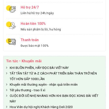
Hỗ trợ 24/7
Liên hệ hỗ trợ 24h/ngày
Hoàn tiền 100%
Nếu sản phẩm bị lỗi, hư hỏng
Thanh toán
Được bảo mật 100%
Tin tức • Khuyến mãi
KHI BUỒN PHIỀN, HÃY ĐỌC BÀI VIẾT NÀY
TẤT TẦN TẬT TỪ A-Z CÁCH PHÁT TRIỂN BẢN THÂN TRỞ NÊN
TỐT HƠN GẤP 1000 LẦN
Khuyến mãi thường xuyên - nhận quà triền miên
Tết yêu thương - trao lì xì
CUỘC ĐỜI SẼ NHẸ NHÀNG HƠN KHI BẠN ĐỌC XONG BÀI VIẾT
NÀY
Hoa Viên dự hội nghị Khách Hàng Deli 2020