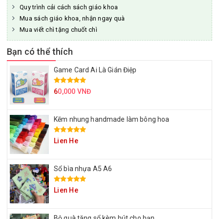
Quy trình cải cách sách giáo khoa
Mua sách giáo khoa, nhận ngay quà
Mua viết chì tặng chuốt chì
Bạn có thể thích
Game Card Ai Là Gián Điệp
6
0,000 VNĐ
Kẽm nhung handmade làm bông hoa
Lien He
Sổ bìa nhựa A5 A6
Lien He
Bộ quà tặng sổ kèm bút cho bạn