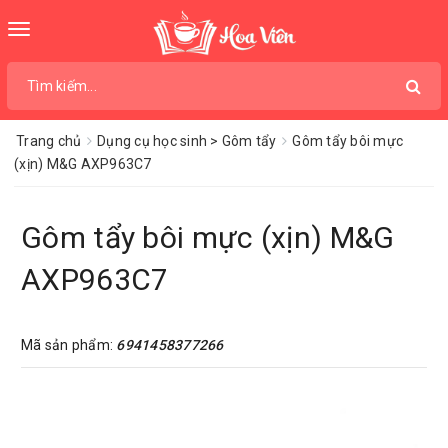
Toggle
navigation
Trang chủ
Dụng cụ học sinh > Gôm tẩy
Gôm tẩy bôi mực
(xịn) M&G AXP963C7
Gôm tẩy bôi mực (xịn) M&G
AXP963C7
Mã sản phẩm:
6941458377266