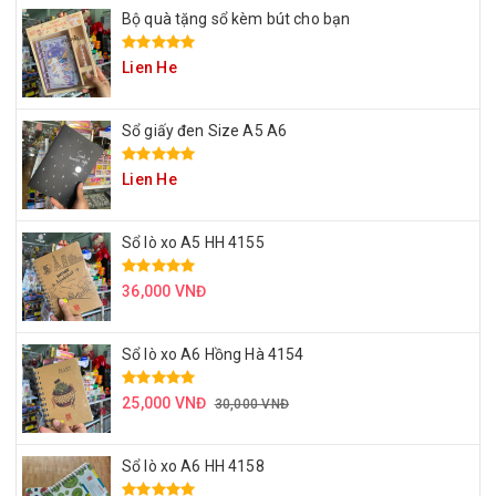
Bộ quà tặng sổ kèm bút cho bạn
Lien He
Sổ giấy đen Size A5 A6
Lien He
Sổ lò xo A5 HH 4155
36,000 VNĐ
Sổ lò xo A6 Hồng Hà 4154
25,000 VNĐ
30,000 VNĐ
Sổ lò xo A6 HH 4158