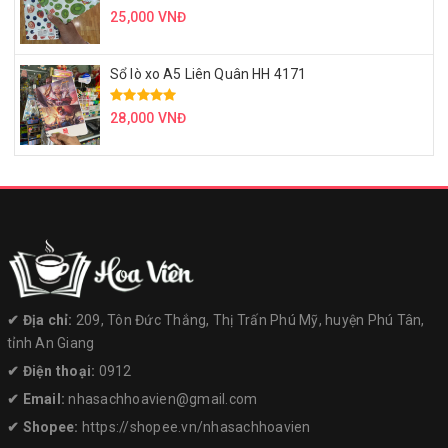
25,000 VNĐ
Sổ lò xo A5 Liên Quân HH 4171
28,000 VNĐ
✔︎ Địa chỉ:
209, Tôn Đức Thắng, Thị Trấn Phú Mỹ, huyện Phú Tân,
tỉnh An Giang
✔︎ Điện thoại:
0912
✔︎ Email:
nhasachhoavien@gmail.com
✔︎ Shopee:
https://shopee.vn/nhasachhoavien