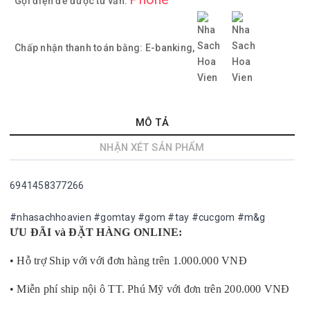
Gọi điện để được tư vấn:
Chấp nhận thanh toán bằng:
E-banking,
MÔ TẢ
NHẬN XÉT SẢN PHẨM
6941458377266
#nhasachhoavien #gomtay #gom #tay #cucgom #m&g
ƯU ĐÃI và ĐẶT HÀNG ONLINE:
• Hỗ trợ Ship với với đơn hàng trên 1.000.000 VNĐ
• Miễn phí ship nội ô TT. Phú Mỹ với đơn trên 200.000 VNĐ