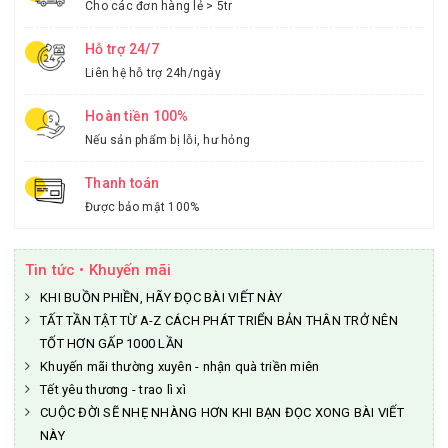
Cho các đơn hàng lẻ > 5tr
Hỗ trợ 24/7
Liên hệ hỗ trợ 24h/ngày
Hoàn tiền 100%
Nếu sản phẩm bị lỗi, hư hỏng
Thanh toán
Được bảo mật 100%
Tin tức • Khuyến mãi
KHI BUỒN PHIỀN, HÃY ĐỌC BÀI VIẾT NÀY
TẤT TẦN TẬT TỪ A-Z CÁCH PHÁT TRIỂN BẢN THÂN TRỞ NÊN
TỐT HƠN GẤP 1000 LẦN
Khuyến mãi thường xuyên - nhận quà triền miên
Tết yêu thương - trao lì xì
CUỘC ĐỜI SẼ NHẸ NHÀNG HƠN KHI BẠN ĐỌC XONG BÀI VIẾT
NÀY