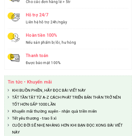
Cho các đơn hàng lẻ > 5tr
Hỗ trợ 24/7
Liên hệ hỗ trợ 24h/ngày
Hoàn tiền 100%
Nếu sản phẩm bị lỗi, hư hỏng
Thanh toán
Được bảo mật 100%
Tin tức • Khuyến mãi
KHI BUỒN PHIỀN, HÃY ĐỌC BÀI VIẾT NÀY
TẤT TẦN TẬT TỪ A-Z CÁCH PHÁT TRIỂN BẢN THÂN TRỞ NÊN
TỐT HƠN GẤP 1000 LẦN
Khuyến mãi thường xuyên - nhận quà triền miên
Tết yêu thương - trao lì xì
CUỘC ĐỜI SẼ NHẸ NHÀNG HƠN KHI BẠN ĐỌC XONG BÀI VIẾT
NÀY