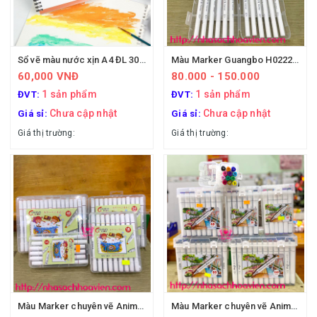
Sổ vẽ màu nước xịn A4 ĐL 300gms
Màu Marker Guangbo H02225 chuyên vẽ anime
60,000 VNĐ
80.000 - 150.000
1 sản phẩm
1 sản phẩm
ĐVT:
ĐVT:
Chưa cập nhật
Chưa cập nhật
Giá sỉ:
Giá sỉ:
Giá thị trường:
Giá thị trường:
Màu Marker chuyên vẽ Anime dạng vĩ
Màu Marker chuyên vẽ Anime, hộp nhựa