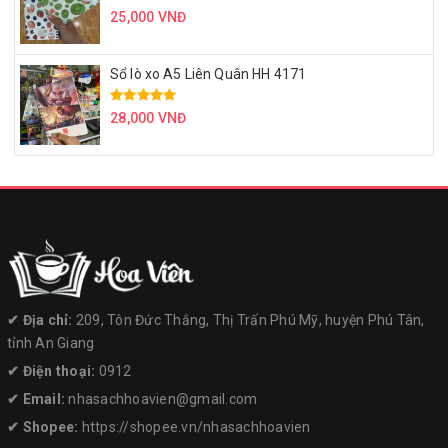
25,000 VNĐ
Sổ lò xo A5 Liên Quân HH 4171
28,000 VNĐ
✔︎ Địa chỉ:
209, Tôn Đức Thắng, Thị Trấn Phú Mỹ, huyện Phú Tân,
tỉnh An Giang
✔︎ Điện thoại:
0912
✔︎ Email:
nhasachhoavien@gmail.com
✔︎ Shopee:
https://shopee.vn/nhasachhoavien