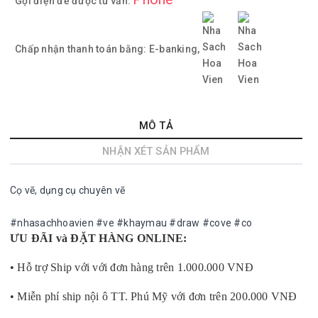
Gọi điện để được tư vấn:
Chấp nhận thanh toán bằng:
E-banking,
MÔ TẢ
NHẬN XÉT SẢN PHẨM
Cọ vẽ, dụng cụ chuyên vẽ
#nhasachhoavien #ve #khaymau #draw #cove #co
ƯU ĐÃI và ĐẶT HÀNG ONLINE:
• Hỗ trợ Ship với với đơn hàng trên 1.000.000 VNĐ
• Miễn phí ship nội ô TT. Phú Mỹ với đơn trên 200.000 VNĐ