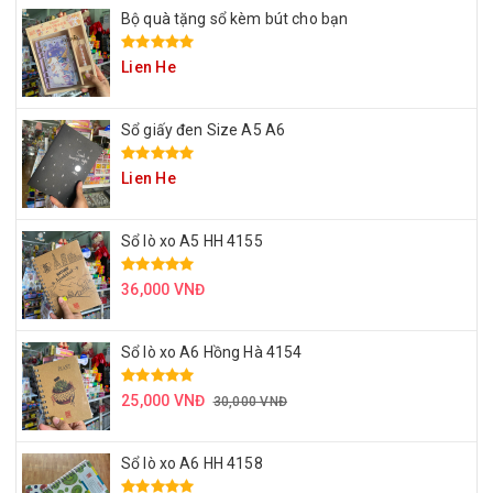
Bộ quà tặng sổ kèm bút cho bạn
Lien He
Sổ giấy đen Size A5 A6
Lien He
Sổ lò xo A5 HH 4155
36,000 VNĐ
Sổ lò xo A6 Hồng Hà 4154
25,000 VNĐ
30,000 VNĐ
Sổ lò xo A6 HH 4158