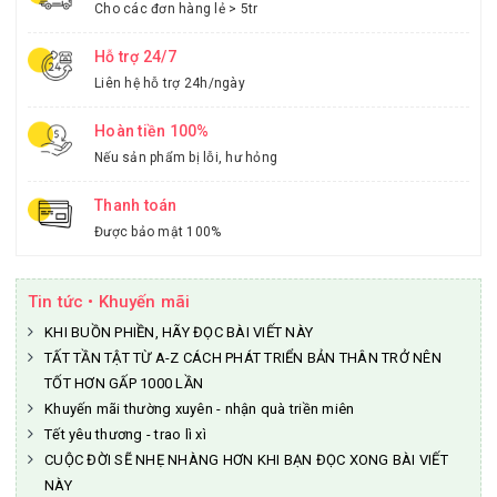
Cho các đơn hàng lẻ > 5tr
Hỗ trợ 24/7
Liên hệ hỗ trợ 24h/ngày
Hoàn tiền 100%
Nếu sản phẩm bị lỗi, hư hỏng
Thanh toán
Được bảo mật 100%
Tin tức • Khuyến mãi
KHI BUỒN PHIỀN, HÃY ĐỌC BÀI VIẾT NÀY
TẤT TẦN TẬT TỪ A-Z CÁCH PHÁT TRIỂN BẢN THÂN TRỞ NÊN
TỐT HƠN GẤP 1000 LẦN
Khuyến mãi thường xuyên - nhận quà triền miên
Tết yêu thương - trao lì xì
CUỘC ĐỜI SẼ NHẸ NHÀNG HƠN KHI BẠN ĐỌC XONG BÀI VIẾT
NÀY