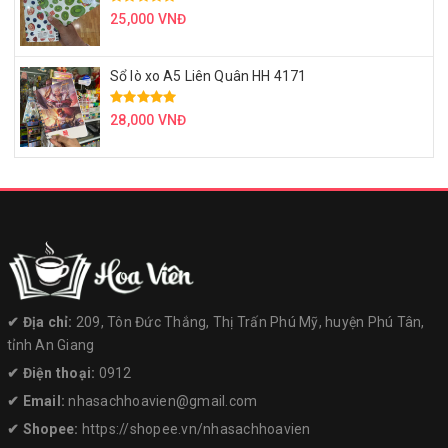
25,000 VNĐ
Sổ lò xo A5 Liên Quân HH 4171
28,000 VNĐ
✔︎ Địa chỉ:
209, Tôn Đức Thắng, Thị Trấn Phú Mỹ, huyện Phú Tân,
tỉnh An Giang
✔︎ Điện thoại:
0912
✔︎ Email:
nhasachhoavien@gmail.com
✔︎ Shopee:
https://shopee.vn/nhasachhoavien