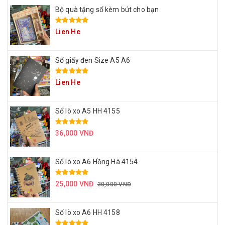
Bộ quà tặng sổ kèm bút cho bạn
Lien He
Sổ giấy đen Size A5 A6
Lien He
Sổ lò xo A5 HH 4155
36,000 VNĐ
Sổ lò xo A6 Hồng Hà 4154
25,000 VNĐ
30,000 VNĐ
Sổ lò xo A6 HH 4158