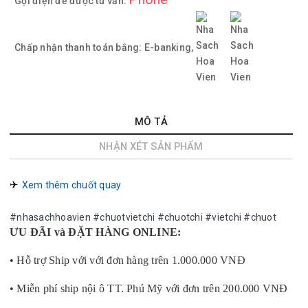
Gọi điện để được tư vấn:
Chấp nhận thanh toán bằng:
E-banking,
MÔ TẢ
NHẬN XÉT SẢN PHẨM
✈︎ 
Xem thêm chuốt quay
#nhasachhoavien #chuotvietchi #chuotchi #vietchi #chuot
ƯU ĐÃI và ĐẶT HÀNG ONLINE:
• Hỗ trợ Ship với với đơn hàng trên 1.000.000 VNĐ
• Miễn phí ship nội ô TT. Phú Mỹ với đơn trên 200.000 VNĐ