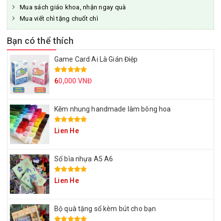
Mua sách giáo khoa, nhận ngay quà
Mua viết chì tặng chuốt chì
Bạn có thể thích
Game Card Ai Là Gián Điệp
6
0,000 VNĐ
Kẽm nhung handmade làm bông hoa
Lien He
Sổ bìa nhựa A5 A6
Lien He
Bộ quà tặng sổ kèm bút cho bạn