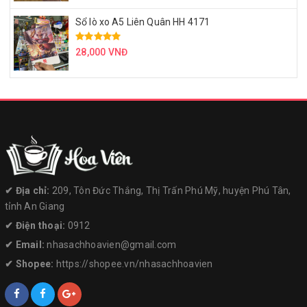
Sổ lò xo A5 Liên Quân HH 4171
28,000 VNĐ
✔︎ Địa chỉ:
209, Tôn Đức Thắng, Thị Trấn Phú Mỹ, huyện Phú Tân,
tỉnh An Giang
✔︎ Điện thoại:
0912
✔︎ Email:
nhasachhoavien@gmail.com
✔︎ Shopee:
https://shopee.vn/nhasachhoavien