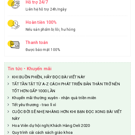
Hỗ trợ 24/7
Liên hệ hỗ trợ 24h/ngày
Hoàn tiền 100%
Nếu sản phẩm bị lỗi, hư hỏng
Thanh toán
Được bảo mật 100%
Tin tức • Khuyến mãi
KHI BUỒN PHIỀN, HÃY ĐỌC BÀI VIẾT NÀY
TẤT TẦN TẬT TỪ A-Z CÁCH PHÁT TRIỂN BẢN THÂN TRỞ NÊN
TỐT HƠN GẤP 1000 LẦN
Khuyến mãi thường xuyên - nhận quà triền miên
Tết yêu thương - trao lì xì
CUỘC ĐỜI SẼ NHẸ NHÀNG HƠN KHI BẠN ĐỌC XONG BÀI VIẾT
NÀY
Hoa Viên dự hội nghị Khách Hàng Deli 2020
Quy trình cải cách sách giáo khoa