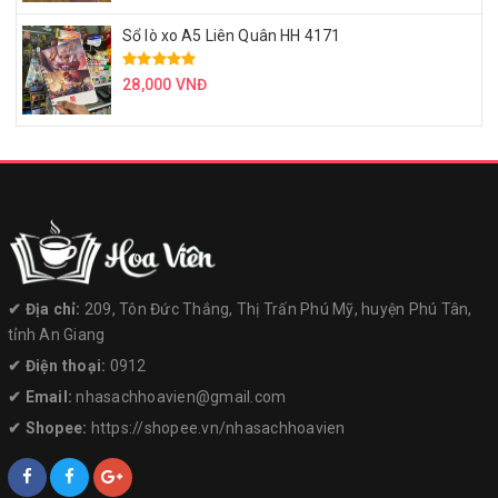
Sổ lò xo A5 Liên Quân HH 4171
28,000 VNĐ
✔︎ Địa chỉ:
209, Tôn Đức Thắng, Thị Trấn Phú Mỹ, huyện Phú Tân,
tỉnh An Giang
✔︎ Điện thoại:
0912
✔︎ Email:
nhasachhoavien@gmail.com
✔︎ Shopee:
https://shopee.vn/nhasachhoavien