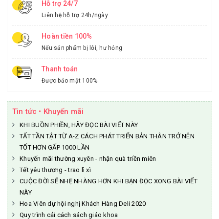
Hỗ trợ 24/7
Liên hệ hỗ trợ 24h/ngày
Hoàn tiền 100%
Nếu sản phẩm bị lỗi, hư hỏng
Thanh toán
Được bảo mật 100%
Tin tức • Khuyến mãi
KHI BUỒN PHIỀN, HÃY ĐỌC BÀI VIẾT NÀY
TẤT TẦN TẬT TỪ A-Z CÁCH PHÁT TRIỂN BẢN THÂN TRỞ NÊN
TỐT HƠN GẤP 1000 LẦN
Khuyến mãi thường xuyên - nhận quà triền miên
Tết yêu thương - trao lì xì
CUỘC ĐỜI SẼ NHẸ NHÀNG HƠN KHI BẠN ĐỌC XONG BÀI VIẾT
NÀY
Hoa Viên dự hội nghị Khách Hàng Deli 2020
Quy trình cải cách sách giáo khoa