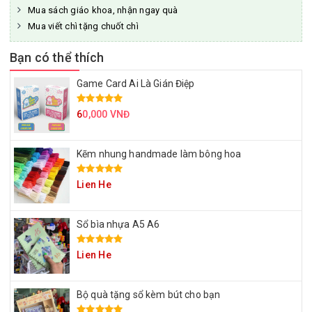
Mua sách giáo khoa, nhận ngay quà
Mua viết chì tặng chuốt chì
Bạn có thể thích
Game Card Ai Là Gián Điệp
6
0,000 VNĐ
Kẽm nhung handmade làm bông hoa
Lien He
Sổ bìa nhựa A5 A6
Lien He
Bộ quà tặng sổ kèm bút cho bạn