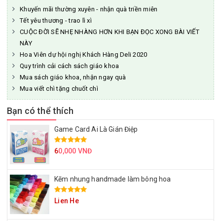
Khuyến mãi thường xuyên - nhận quà triền miên
Tết yêu thương - trao lì xì
CUỘC ĐỜI SẼ NHẸ NHÀNG HƠN KHI BẠN ĐỌC XONG BÀI VIẾT
NÀY
Hoa Viên dự hội nghị Khách Hàng Deli 2020
Quy trình cải cách sách giáo khoa
Mua sách giáo khoa, nhận ngay quà
Mua viết chì tặng chuốt chì
Bạn có thể thích
Game Card Ai Là Gián Điệp
6
0,000 VNĐ
Kẽm nhung handmade làm bông hoa
Lien He