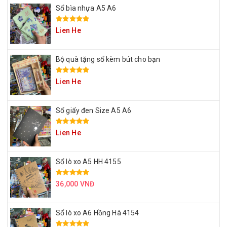
Sổ bìa nhựa A5 A6
Lien He
Bộ quà tặng sổ kèm bút cho bạn
Lien He
Sổ giấy đen Size A5 A6
Lien He
Sổ lò xo A5 HH 4155
36,000 VNĐ
Sổ lò xo A6 Hồng Hà 4154