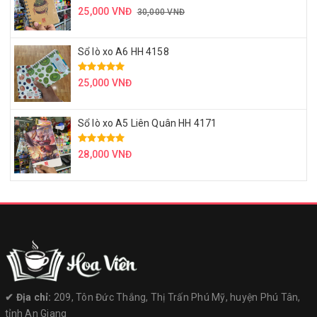
25,000 VNĐ
30,000 VNĐ
Sổ lò xo A6 HH 4158
25,000 VNĐ
Sổ lò xo A5 Liên Quân HH 4171
28,000 VNĐ
✔︎ Địa chỉ:
209, Tôn Đức Thắng, Thị Trấn Phú Mỹ, huyện Phú Tân,
tỉnh An Giang