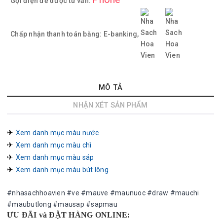
Gọi điện để được tư vấn:
Chấp nhận thanh toán bằng:
E-banking,
MÔ TẢ
NHẬN XÉT SẢN PHẨM
✈︎ 
Xem danh mục màu nước
✈︎ 
Xem danh mục màu chì
✈︎ 
Xem danh mục màu sáp
✈︎ 
Xem danh mục màu bút lông
#nhasachhoavien #ve #mauve #maunuoc #draw #mauchi
#maubutlong #mausap #sapmau
ƯU ĐÃI và ĐẶT HÀNG ONLINE: