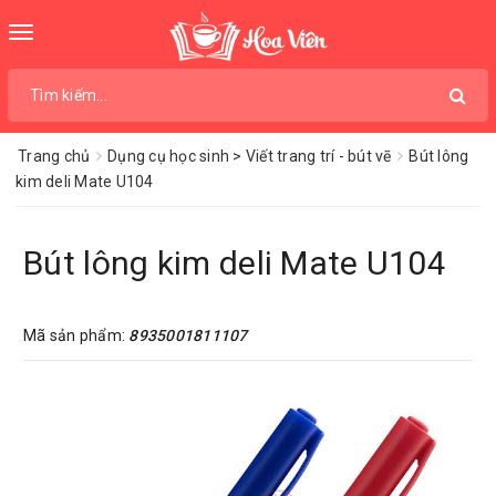
Toggle
navigation
Trang chủ
Dụng cụ học sinh > Viết trang trí - bút vẽ
Bút lông
kim deli Mate U104
Bút lông kim deli Mate U104
Mã sản phẩm:
8935001811107