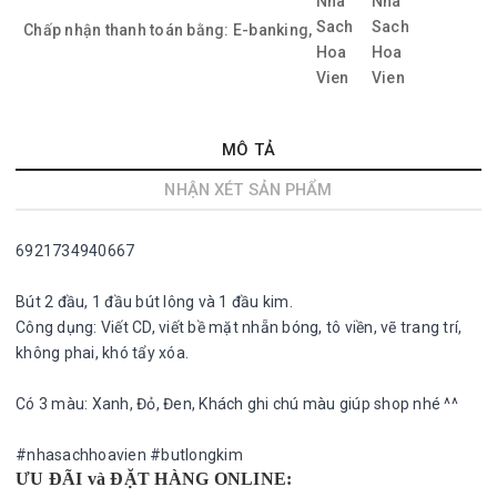
Chấp nhận thanh toán bằng:
E-banking,
MÔ TẢ
NHẬN XÉT SẢN PHẨM
6921734940667
Bút 2 đầu, 1 đầu bút lông và 1 đầu kim.
Công dụng: Viết CD, viết bề mặt nhẵn bóng, tô viền, vẽ trang trí,
không phai, khó tẩy xóa.
Có 3 màu: Xanh, Đỏ, Đen, Khách ghi chú màu giúp shop nhé ^^
#nhasachhoavien #butlongkim
ƯU ĐÃI và ĐẶT HÀNG ONLINE: