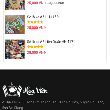
25,000 VNĐ
30,000 VNĐ
Sổ lò xo A6 HH 4158
25,000 VNĐ
Sổ lò xo A5 Liên Quân HH 4171
28,000 VNĐ
✔︎ Địa chỉ:
209, Tôn Đức Thắng, Thị Trấn Phú Mỹ, huyện Phú Tân,
tỉnh An Giang