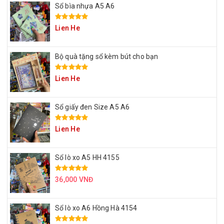
Sổ bìa nhựa A5 A6
Lien He
Bộ quà tặng sổ kèm bút cho bạn
Lien He
Sổ giấy đen Size A5 A6
Lien He
Sổ lò xo A5 HH 4155
36,000 VNĐ
Sổ lò xo A6 Hồng Hà 4154