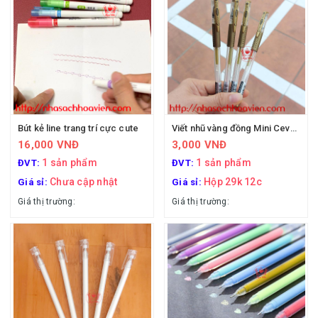
Bút kẻ line trang trí cực cute
Viết nhũ vàng đồng Mini Cevava
16,000 VNĐ
3,000 VNĐ
1 sản phẩm
1 sản phẩm
ĐVT:
ĐVT:
Chưa cập nhật
Hộp 29k 12c
Giá sỉ:
Giá sỉ:
Giá thị trường:
Giá thị trường: