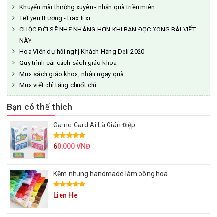
Khuyến mãi thường xuyên - nhận quà triền miên
Tết yêu thương - trao lì xì
CUỘC ĐỜI SẼ NHẸ NHÀNG HƠN KHI BẠN ĐỌC XONG BÀI VIẾT
NÀY
Hoa Viên dự hội nghị Khách Hàng Deli 2020
Quy trình cải cách sách giáo khoa
Mua sách giáo khoa, nhận ngay quà
Mua viết chì tặng chuốt chì
Bạn có thể thích
Game Card Ai Là Gián Điệp
6
0,000 VNĐ
Kẽm nhung handmade làm bông hoa
Lien He