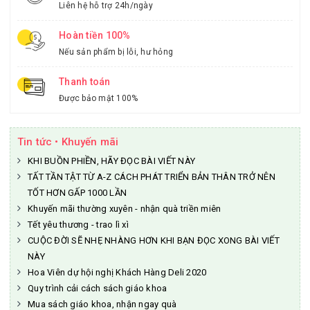
Liên hệ hỗ trợ 24h/ngày
Hoàn tiền 100%
Nếu sản phẩm bị lỗi, hư hỏng
Thanh toán
Được bảo mật 100%
Tin tức • Khuyến mãi
KHI BUỒN PHIỀN, HÃY ĐỌC BÀI VIẾT NÀY
TẤT TẦN TẬT TỪ A-Z CÁCH PHÁT TRIỂN BẢN THÂN TRỞ NÊN
TỐT HƠN GẤP 1000 LẦN
Khuyến mãi thường xuyên - nhận quà triền miên
Tết yêu thương - trao lì xì
CUỘC ĐỜI SẼ NHẸ NHÀNG HƠN KHI BẠN ĐỌC XONG BÀI VIẾT
NÀY
Hoa Viên dự hội nghị Khách Hàng Deli 2020
Quy trình cải cách sách giáo khoa
Mua sách giáo khoa, nhận ngay quà