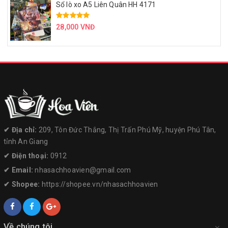
Sổ lò xo A5 Liên Quân HH 4171
28,000 VNĐ
✔︎ Địa chỉ:
209, Tôn Đức Thắng, Thị Trấn Phú Mỹ, huyện Phú Tân,
tỉnh An Giang
✔︎ Điện thoại:
0912
✔︎ Email:
nhasachhoavien@gmail.com
✔︎ Shopee:
https://shopee.vn/nhasachhoavien
Về chúng tôi