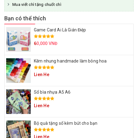
Mua viết chì tặng chuốt chì
Bạn có thể thích
Game Card Ai Là Gián Điệp
6
0,000 VNĐ
Kẽm nhung handmade làm bông hoa
Lien He
Sổ bìa nhựa A5 A6
Lien He
Bộ quà tặng sổ kèm bút cho bạn
Lien He