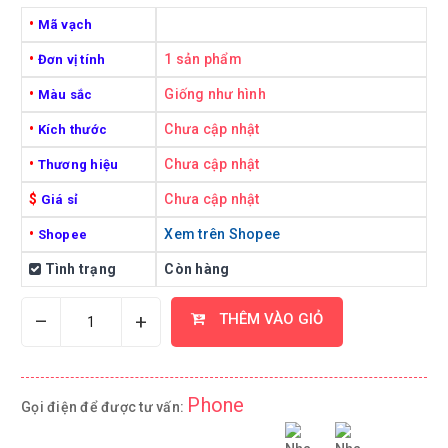
•
Mã vạch
•
1 sản phẩm
Đơn vị tính
•
Giống như hình
Màu sắc
•
Chưa cập nhật
Kích thước
•
Chưa cập nhật
Thương hiệu
$
Chưa cập nhật
Giá sỉ
•
Xem trên Shopee
Shopee
Tình trạng
Còn hàng
–
+
THÊM VÀO GIỎ
Phone
Gọi điện để được tư vấn: