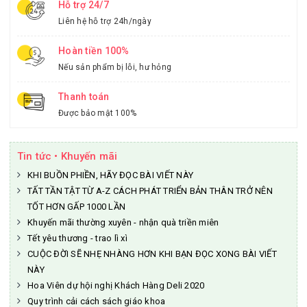
Hỗ trợ 24/7
Liên hệ hỗ trợ 24h/ngày
Hoàn tiền 100%
Nếu sản phẩm bị lỗi, hư hỏng
Thanh toán
Được bảo mật 100%
Tin tức • Khuyến mãi
KHI BUỒN PHIỀN, HÃY ĐỌC BÀI VIẾT NÀY
TẤT TẦN TẬT TỪ A-Z CÁCH PHÁT TRIỂN BẢN THÂN TRỞ NÊN
TỐT HƠN GẤP 1000 LẦN
Khuyến mãi thường xuyên - nhận quà triền miên
Tết yêu thương - trao lì xì
CUỘC ĐỜI SẼ NHẸ NHÀNG HƠN KHI BẠN ĐỌC XONG BÀI VIẾT
NÀY
Hoa Viên dự hội nghị Khách Hàng Deli 2020
Quy trình cải cách sách giáo khoa