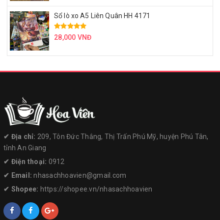
Sổ lò xo A5 Liên Quân HH 4171
28,000 VNĐ
✔︎ Địa chỉ:
209, Tôn Đức Thắng, Thị Trấn Phú Mỹ, huyện Phú Tân,
tỉnh An Giang
✔︎ Điện thoại:
0912
✔︎ Email:
nhasachhoavien@gmail.com
✔︎ Shopee:
https://shopee.vn/nhasachhoavien