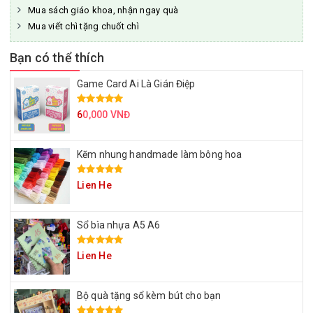
Mua sách giáo khoa, nhận ngay quà
Mua viết chì tặng chuốt chì
Bạn có thể thích
Game Card Ai Là Gián Điệp
6
0,000 VNĐ
Kẽm nhung handmade làm bông hoa
Lien He
Sổ bìa nhựa A5 A6
Lien He
Bộ quà tặng sổ kèm bút cho bạn