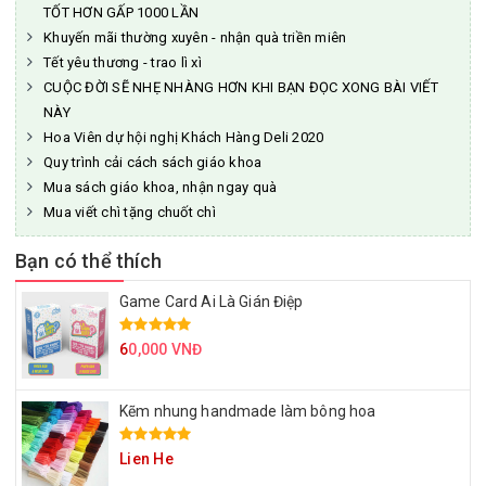
TỐT HƠN GẤP 1000 LẦN
Khuyến mãi thường xuyên - nhận quà triền miên
Tết yêu thương - trao lì xì
CUỘC ĐỜI SẼ NHẸ NHÀNG HƠN KHI BẠN ĐỌC XONG BÀI VIẾT
NÀY
Hoa Viên dự hội nghị Khách Hàng Deli 2020
Quy trình cải cách sách giáo khoa
Mua sách giáo khoa, nhận ngay quà
Mua viết chì tặng chuốt chì
Bạn có thể thích
Game Card Ai Là Gián Điệp
6
0,000 VNĐ
Kẽm nhung handmade làm bông hoa
Lien He