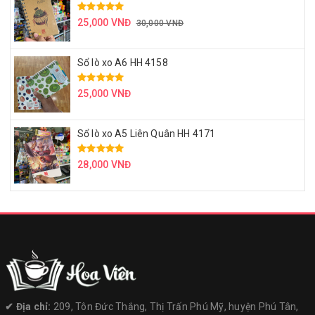
25,000 VNĐ
30,000 VNĐ
Sổ lò xo A6 HH 4158
25,000 VNĐ
Sổ lò xo A5 Liên Quân HH 4171
28,000 VNĐ
✔︎ Địa chỉ:
209, Tôn Đức Thắng, Thị Trấn Phú Mỹ, huyện Phú Tân,