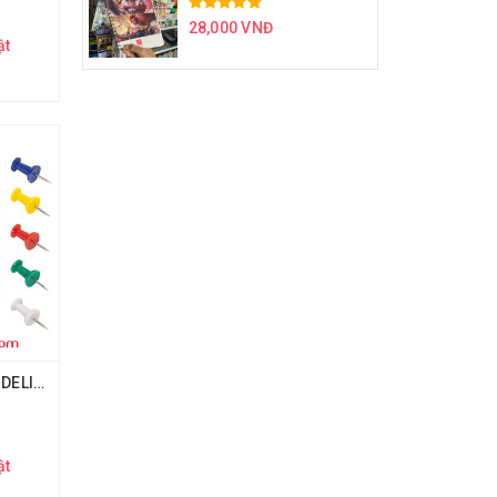
28,000 VNĐ
ật
Ghim mũ nhựa màu DELI 0021
ật