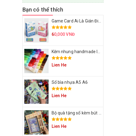
Bạn có thể thích
Game Card Ai Là Gián Điệp
6
0,000 VNĐ
Kẽm nhung handmade làm bông hoa
Lien He
Sổ bìa nhựa A5 A6
Lien He
Bộ quà tặng sổ kèm bút cho bạn
Lien He