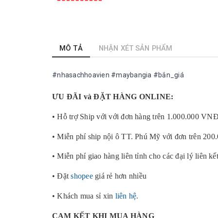
MÔ TẢ
NHẬN XÉT SẢN PHẨM
#nhasachhoavien #maybangia #bắn_giá
ƯU ĐÃI và ĐẶT HÀNG ONLINE:
• Hỗ trợ Ship với với đơn hàng trên 1.000.000 VN
• Miễn phí ship nội ô TT. Phú Mỹ với đơn trên 20
• Miễn phí giao hàng liên tỉnh cho các đại lý liên kế
• Đặt
shopee
giá rẻ hơn nhiều
• Khách mua sỉ xin
liên hệ.
CAM KẾT KHI MUA HÀNG