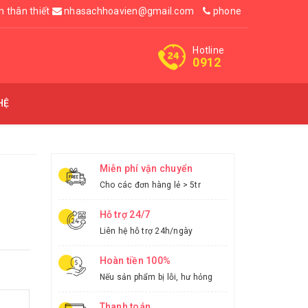
n thân thiết
nhasachhoavien@gmail.com
phone
Hotline
0912
HỆ
Miễn phí vận chuyển
Cho các đơn hàng lẻ > 5tr
Hỗ trợ 24/7
Liên hệ hỗ trợ 24h/ngày
Hoàn tiền 100%
Nếu sản phẩm bị lỗi, hư hỏng
Thanh toán