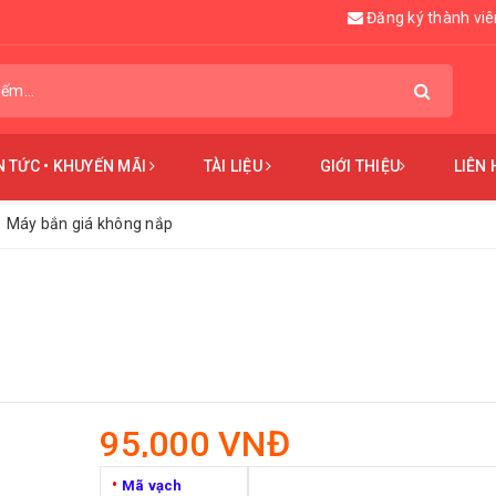
Đăng ký thành viê
N TỨC • KHUYẾN MÃI
TÀI LIỆU
GIỚI THIỆU
LIÊN 
Máy bắn giá không nắp
95,000 VNĐ
•
Mã vạch