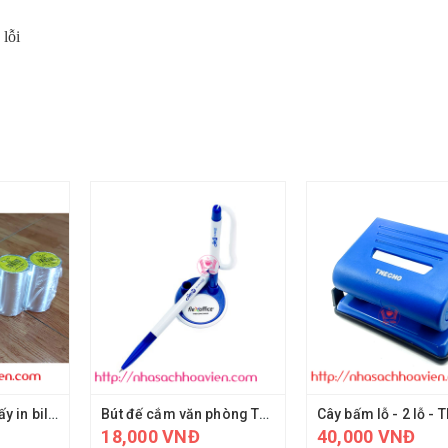
 lỗi
Combo 5 cuộn giấy in bill Eras E740
Bút đế cắm văn phòng Thiên Long FO-PH01/VN
18,000 VNĐ
40,000 VNĐ