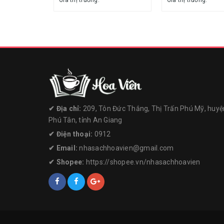
Giá thị trường:
Giá thị trường:
✔︎ Địa chỉ:
209, Tôn Đức Thắng, Thị Trấn Phú Mỹ, huyệ
Phú Tân, tỉnh An Giang
✔︎ Điện thoại:
0912
✔︎ Email:
nhasachhoavien@gmail.com
✔︎ Shopee:
https://shopee.vn/nhasachhoavien