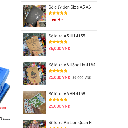
Sổ giấy đen Size A5 A6
Lien He
Sổ lò xo A5 HH 4155
36,000 VNĐ
Sổ lò xo A6 Hồng Hà 4154
25,000 VNĐ
30,000 VNĐ
Sổ lò xo A6 HH 4158
25,000 VNĐ
Cây bấm lỗ - 2 lỗ - TNECHO 837
Sổ lò xo A5 Liên Quân HH 4171