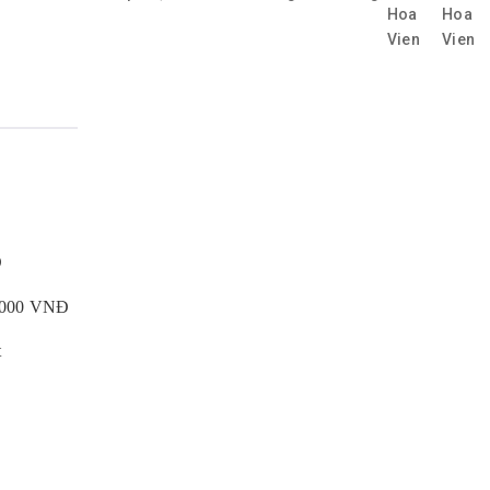
Đ
0.000 VNĐ
t