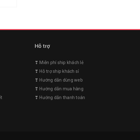
Hỗ trợ
❣︎ Miễn phí ship khách lẻ
❣︎ Hỗ trợ ship khách sỉ
❣︎ Hướng dẫn dùng web
m
❣︎ Hướng dẫn mua hàng
ết
❣︎ Hướng dẫn thanh toán