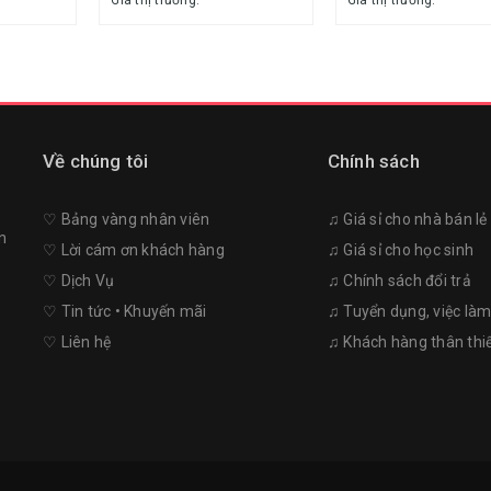
Giá thị trường:
Giá thị trường:
Về chúng tôi
Chính sách
♡︎ Bảng vàng nhân viên
♫ Giá sỉ cho nhà bán lẻ
n
♡︎ Lời cám ơn khách hàng
♫ Giá sỉ cho học sinh
♡︎ Dịch Vụ
♫ Chính sách đổi trả
♡︎ Tin tức • Khuyến mãi
♫ Tuyển dụng, việc là
♡︎ Liên hệ
♫ Khách hàng thân thi