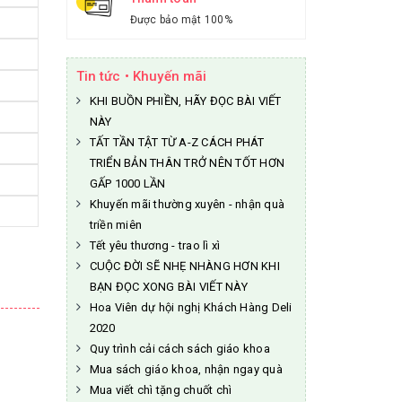
Được bảo mật 100%
Tin tức • Khuyến mãi
KHI BUỒN PHIỀN, HÃY ĐỌC BÀI VIẾT
NÀY
TẤT TẦN TẬT TỪ A-Z CÁCH PHÁT
TRIỂN BẢN THÂN TRỞ NÊN TỐT HƠN
GẤP 1000 LẦN
Khuyến mãi thường xuyên - nhận quà
triền miên
Tết yêu thương - trao lì xì
CUỘC ĐỜI SẼ NHẸ NHÀNG HƠN KHI
BẠN ĐỌC XONG BÀI VIẾT NÀY
Hoa Viên dự hội nghị Khách Hàng Deli
2020
Quy trình cải cách sách giáo khoa
Mua sách giáo khoa, nhận ngay quà
Mua viết chì tặng chuốt chì