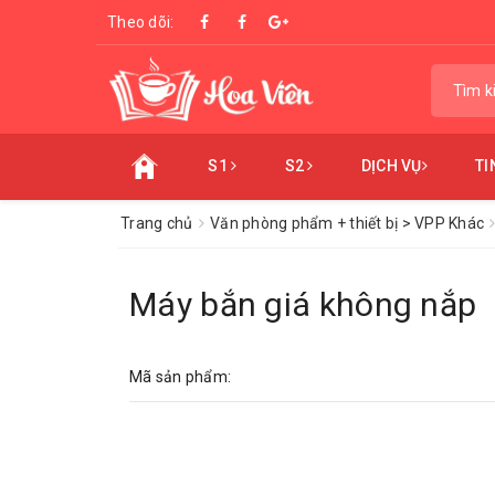
Theo dõi:
S1
S2
DỊCH VỤ
TI
Trang chủ
Văn phòng phẩm + thiết bị > VPP Khác
Máy bắn giá không nắp
Mã sản phẩm: