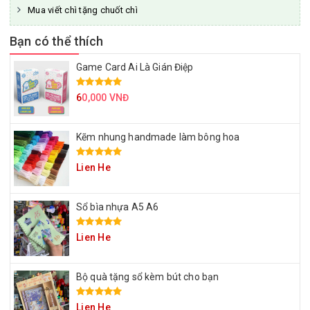
Mua viết chì tặng chuốt chì
Bạn có thể thích
Game Card Ai Là Gián Điệp
6
0,000 VNĐ
Kẽm nhung handmade làm bông hoa
Lien He
Sổ bìa nhựa A5 A6
Lien He
Bộ quà tặng sổ kèm bút cho bạn
Lien He