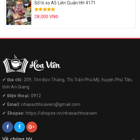
Sổ lò xo A5 Liên Quân HH 4171
28,000 VNĐ
✔︎ Địa chỉ:
209, Tôn Đức Thắng, Thị Trấn Phú Mỹ, huyện Phú Tân,
tỉnh An Giang
✔︎ Điện thoại:
0912
✔︎ Email:
nhasachhoavien@gmail.com
✔︎ Shopee:
https://shopee.vn/nhasachhoavien
Về chúng tôi