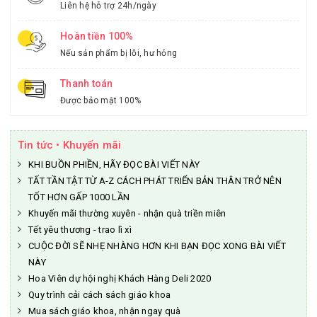
Liên hệ hỗ trợ 24h/ngày
Hoàn tiền 100%
Nếu sản phẩm bị lỗi, hư hỏng
Thanh toán
Được bảo mật 100%
Tin tức • Khuyến mãi
KHI BUỒN PHIỀN, HÃY ĐỌC BÀI VIẾT NÀY
TẤT TẦN TẬT TỪ A-Z CÁCH PHÁT TRIỂN BẢN THÂN TRỞ NÊN
TỐT HƠN GẤP 1000 LẦN
Khuyến mãi thường xuyên - nhận quà triền miên
Tết yêu thương - trao lì xì
CUỘC ĐỜI SẼ NHẸ NHÀNG HƠN KHI BẠN ĐỌC XONG BÀI VIẾT
NÀY
Hoa Viên dự hội nghị Khách Hàng Deli 2020
Quy trình cải cách sách giáo khoa
Mua sách giáo khoa, nhận ngay quà